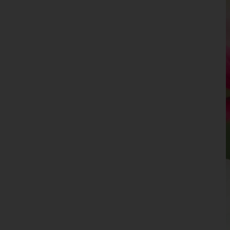
Leoben
Liezen
Murau
Murtal
Südoststeiermark
Voitsberg
Weiz
Tirol
Vorarlberg
Wien