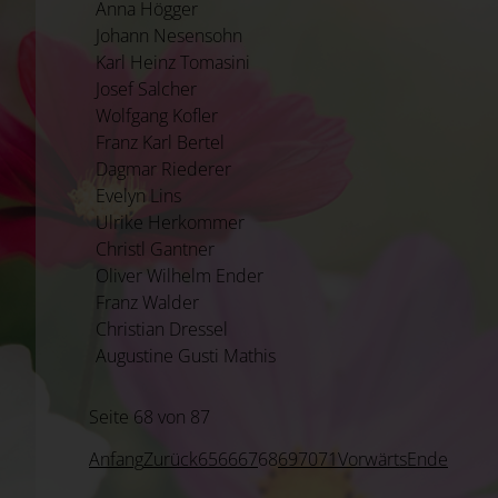
Anna Högger
Johann Nesensohn
Karl Heinz Tomasini
Josef Salcher
Wolfgang Kofler
Franz Karl Bertel
Dagmar Riederer
Evelyn Lins
Ulrike Herkommer
Christl Gantner
Oliver Wilhelm Ender
Franz Walder
Christian Dressel
Augustine Gusti Mathis
Seite 68 von 87
Anfang
Zurück
65
66
67
68
69
70
71
Vorwärts
Ende