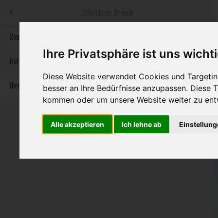
Menü
Öffentlicher Bereich
bestatter
.at
Sterbeanzeigen
Ihre Privatsphäre ist uns wicht
Informationswebsite der österreichischen Bestatter
Rat & Hilfe im Trauerfall
Diese Website verwendet Cookies und Targeting
Ihre Bestatter
Navigation
besser an Ihre Bedürfnisse anzupassen. Diese
Sterbeanzeigen
Rat & Hilfe im Trauerfall
Ihre Bestatter
überspringen
kommen oder um unsere Website weiter zu ent
Alle akzeptieren
Ich lehne ab
Einstellun
Bundesland
Burgenland