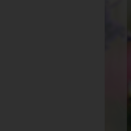
Hohenems
Kaiser-Josef-Straße 20, 6845 Hohenems
Rankweil
Splügenweg 1, 6830 Rankweil
Götzis
St.-Ulrich-Straße 2, 6840 Götzis
Aktuelle Todesfälle
Hedwig Hartmann
Lothar Rothmund
Margarete Amann