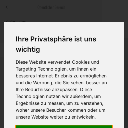
Menü
Öffentlicher Bereich
bestatter
.at
Sterbeanzeigen
Was ist zu tun
Traditionelle
Informationswebsite der österreichischen Bestatter
ch
Rat & Hilfe im Trauerfall
Bestattungsar
Alternative B
Ihre Privatsphäre ist uns
Navigation
wichtig
h
Ihre Bestatter
Leistungen de
überspringen
Diese Website verwendet Cookies und
Kosten
Targeting Technologien, um Ihnen ein
besseres Internet-Erlebnis zu ermöglichen
Vorsorge
Bundesland
und die Werbung, die Sie sehen, besser an
Ihre Bedürfnisse anzupassen. Diese
Technologien nutzen wir außerdem, um
Ergebnisse zu messen, um zu verstehen,
Burgenland
woher unsere Besucher kommen oder um
Kärnten
unsere Website weiter zu entwickeln.
Niederösterreich