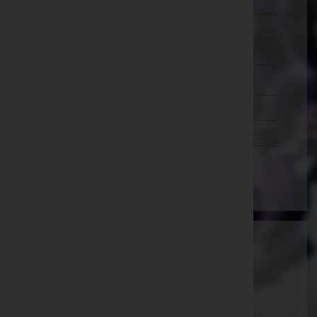
Murtal
Südoststeiermark
Voitsberg
Weiz
Tirol
Vorarlberg
Wien
Ammann Bestattung GmbH
Feldkirch, Vorarlberg
E-Mail:
office@bestattung-ammann.at