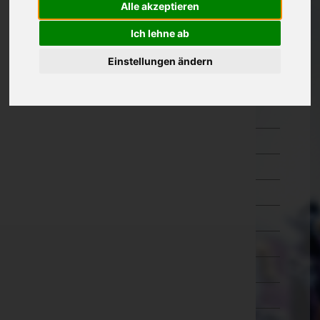
Alle akzeptieren
Oberösterreich
Ich lehne ab
Salzburg
Einstellungen ändern
Steiermark
Bruck-Mürzzuschlag
Deutschlandsberg
Graz-Umgebung
Graz(Stadt)
Hartberg-Fürstenfeld
Leibnitz
Leoben
Liezen
Murau