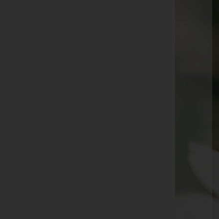
Rosalinde Schober
Reinelde Böckle
Kurt Schöner
Johann "Hans" Stemmer
Erwin Boll
Brunhilde Paul
Gisela Markart
Laura Sonderegger
Wolfgang Jenni
Frieda Fischer
Maria Bösch
Martha Kramer
Erich Tschann