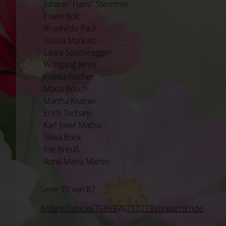
Johann "Hans" Stemmer
Erwin Boll
Brunhilde Paul
Gisela Markart
Laura Sonderegger
Wolfgang Jenni
Frieda Fischer
Maria Bösch
Martha Kramer
Erich Tschann
Karl Josef Mathis
Silvia Böck
Ilse Breuß
Anna Maria Martin
Seite 70 von 87
Anfang
Zurück
67
68
69
70
71
72
73
Vorwärts
Ende