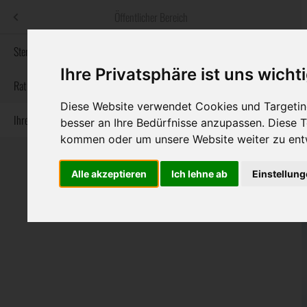
Menü
Öffentlicher Bereich
bestatter
.at
Sterbeanzeigen
Ihre Privatsphäre ist uns wicht
Informationswebsite der österreichischen Bestatter
Rat & Hilfe im Trauerfall
Diese Website verwendet Cookies und Targeting
Ihre Bestatter
Navigation
besser an Ihre Bedürfnisse anzupassen. Diese
Sterbeanzeigen
Rat & Hilfe im Trauerfall
Ihre Bestatter
überspringen
kommen oder um unsere Website weiter zu ent
Alle akzeptieren
Ich lehne ab
Einstellun
Bundesland
Burgenland