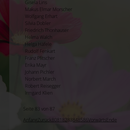
Gisela Lins
Makus Elmar Morscher
Wolfgang Erhart
Silvia Dobler
Friedrich Thonhauser
Helma Walch
Helga Häfele
Rudolf Fenkart
Franz Pfitscher
Erika Mayr
Johann Pichler
Norbert March
Robert Reisegger
Irmgard Klien
Seite 83 von 87
Anfang
Zurück
80
81
82
83
84
85
86
Vorwärts
Ende