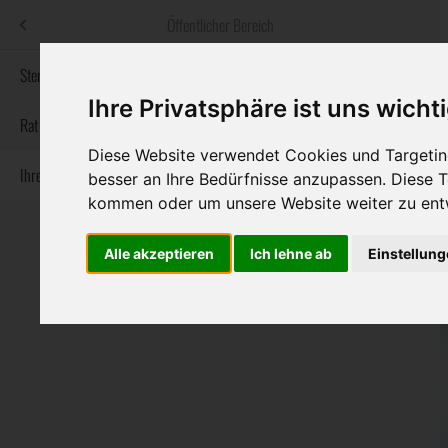
Menü
Öffentlicher Bereich
bestatter
.at
Sterbeanzeigen
Ihre Privatsphäre ist uns wicht
Informationswebsite der österreichischen Bestatter
Rat & Hilfe im Trauerfall
Diese Website verwendet Cookies und Targeting
Ihre Bestatter
Navigation
besser an Ihre Bedürfnisse anzupassen. Diese
Sterbeanzeigen
Rat & Hilfe im Trauerfall
Ihre Bestatter
überspringen
kommen oder um unsere Website weiter zu ent
Alle akzeptieren
Ich lehne ab
Einstellun
Bundesland
Burgenland