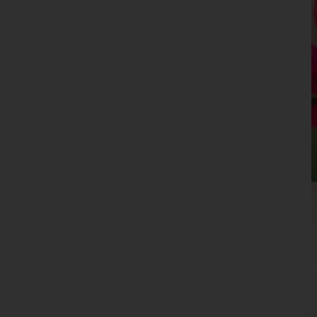
Landeck
Lienz
Reutte
Schwaz
Vorarlberg
Wien