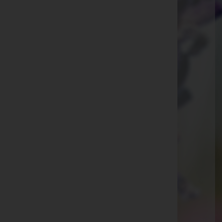
Ammann Bestattung GmbH
Feldkirch, Vorarlberg
E-Mail:
office@bestattung-ammann.at
Hohenems
Kaiser-Josef-Straße 20, 6845 Hohenems
Rankweil
Splügenweg 1, 6830 Rankweil
Götzis
St.-Ulrich-Straße 2, 6840 Götzis
Aktuelle Todesfälle