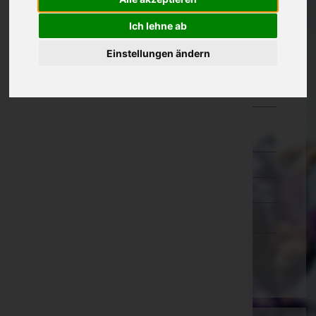
Oberösterreich
Ich lehne ab
Salzburg
Einstellungen ändern
Steiermark
Tirol
Vorarlberg
Bludenz
Bregenz
Dornbirn
Feldkirch
Wien