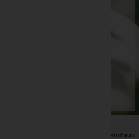
Gerlinde Rückstätter
Veronika Maria Längle
Tino Murnig
Resi Windpassinger
Frieda Freitag
Maria Frick
Julia Nesensohn
Seite 5 von 87
Anfang
Zurück
2
3
4
5
6
7
8
Vorwärts
Ende
WKO-Link
EIN SERVICE DER
Impressum
|
Datenschutz
|
Barrierefreiheitserklärung