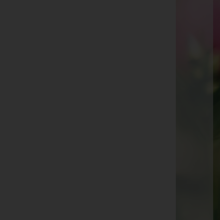
Gebhard Halbeisen
Hannelore Nachbaur
Anton Fink
Liebgard Peter
Fritz Marte
Hildegard Braun
Rita Schieder
Anna Wendland
Gerhard Metzler
Anton Purtscher
Raimund Linder
Waltraud Weigl
Dagmar Lutz