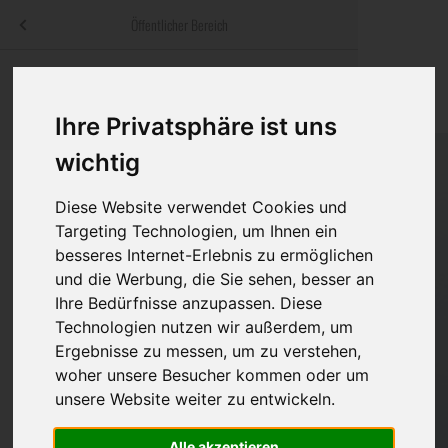
Menü
Öffentlicher Bereich
bestatter
.at
Sterbeanzeigen
Was ist zu tun
Traditionelle
Informationswebsite der österreichischen Bestatter
Ihre Privatsphäre ist uns
ch
Rat & Hilfe im Trauerfall
Bestattungsar
Alternative B
Navigation
wichtig
h
Ihre Bestatter
Leistungen de
überspringen
Diese Website verwendet Cookies und
Kosten
Targeting Technologien, um Ihnen ein
besseres Internet-Erlebnis zu ermöglichen
Vorsorge
und die Werbung, die Sie sehen, besser an
Bundesland
Ihre Bedürfnisse anzupassen. Diese
Technologien nutzen wir außerdem, um
Ergebnisse zu messen, um zu verstehen,
Burgenland
woher unsere Besucher kommen oder um
unsere Website weiter zu entwickeln.
Kärnten
Niederösterreich
Alle akzeptieren