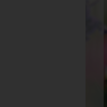
Hohenems
Kaiser-Josef-Straße 20, 6845 Hohenems
Rankweil
Splügenweg 1, 6830 Rankweil
Götzis
St.-Ulrich-Straße 2, 6840 Götzis
Aktuelle Todesfälle
Markus Hoch
Willi Koch
Herta Lampert