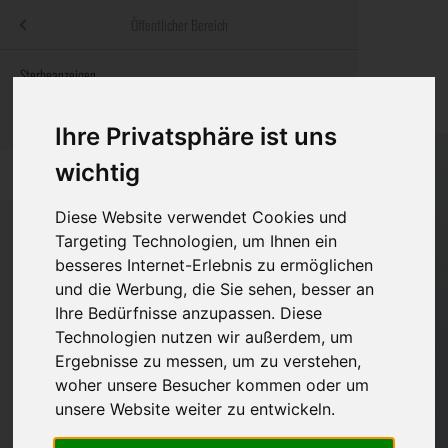
Menü
Öffentlicher Bereich
bestatter
.at
Sterbeanzeigen
Was ist zu tun
Traditionelle
Informationswebsite der österreichischen Bestatter
ch
Rat & Hilfe im Trauerfall
Bestattungsar
Alternative B
Ihre Privatsphäre ist uns
Navigation
wichtig
h
Ihre Bestatter
Leistungen de
überspringen
Diese Website verwendet Cookies und
Kosten
Targeting Technologien, um Ihnen ein
besseres Internet-Erlebnis zu ermöglichen
Vorsorge
Bundesland
und die Werbung, die Sie sehen, besser an
Ihre Bedürfnisse anzupassen. Diese
Technologien nutzen wir außerdem, um
Ergebnisse zu messen, um zu verstehen,
Burgenland
woher unsere Besucher kommen oder um
Kärnten
unsere Website weiter zu entwickeln.
Niederösterreich