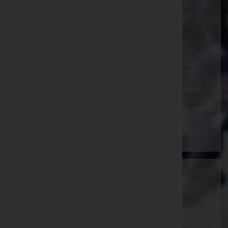
Murtal
Südoststeiermark
Voitsberg
Weiz
Tirol
Vorarlberg
Wien
Ammann Bestattung GmbH
Feldkirch, Vorarlberg
E-Mail:
office@bestattung-ammann.at