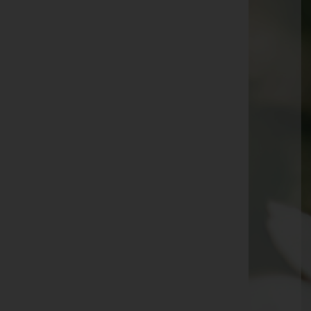
Alfred Weiss
Kranz Günter
Erika Mayer
Siegfried Märk
Karl Frick
Erika Strutz
Arno Hämmerle
Irma Lampert
Milan Injac
Herbert Haberl
Irmingard Frick
Arnold Fenkart
Hedwig Grabher