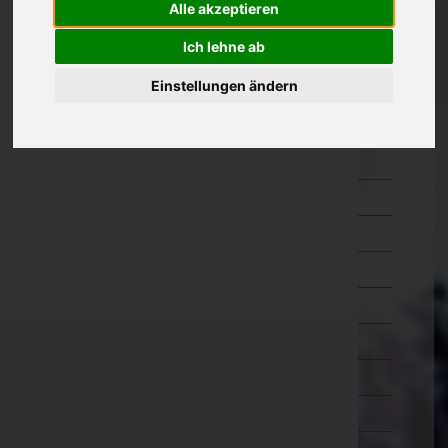
Alle akzeptieren
Oberösterreich
Ich lehne ab
Salzburg
Einstellungen ändern
Steiermark
Bruck-Mürzzuschlag
Deutschlandsberg
Graz-Umgebung
Graz(Stadt)
Hartberg-Fürstenfeld
Leibnitz
Leoben
Liezen
Murau