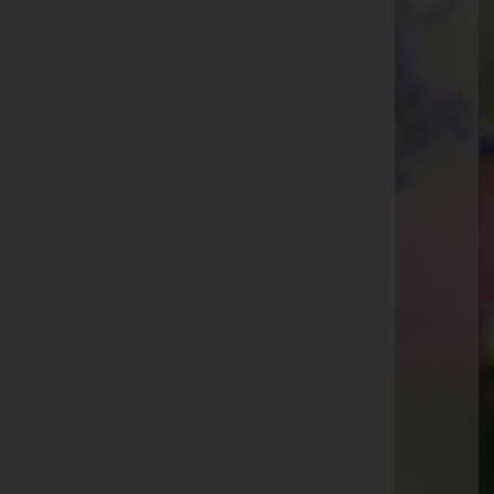
Hohenems
Kaiser-Josef-Straße 20, 6845 Hohenems
Rankweil
Splügenweg 1, 6830 Rankweil
Götzis
St.-Ulrich-Straße 2, 6840 Götzis
Aktuelle Todesfälle
Inge Ludescher
Schneider Gebhard
Zenzi Knobel