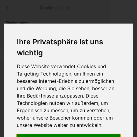
Menü
Öffentlicher Bereich
bestatter
.at
Sterbeanzeigen
Was ist zu tun
Traditionelle
Informationswebsite der österreichischen Bestatter
ch
Rat & Hilfe im Trauerfall
Bestattungsar
Alternative B
Ihre Privatsphäre ist uns
Navigation
wichtig
h
Ihre Bestatter
Leistungen de
überspringen
Diese Website verwendet Cookies und
Kosten
Targeting Technologien, um Ihnen ein
besseres Internet-Erlebnis zu ermöglichen
Vorsorge
Bundesland
und die Werbung, die Sie sehen, besser an
Ihre Bedürfnisse anzupassen. Diese
Technologien nutzen wir außerdem, um
Ergebnisse zu messen, um zu verstehen,
Burgenland
woher unsere Besucher kommen oder um
Kärnten
unsere Website weiter zu entwickeln.
Niederösterreich