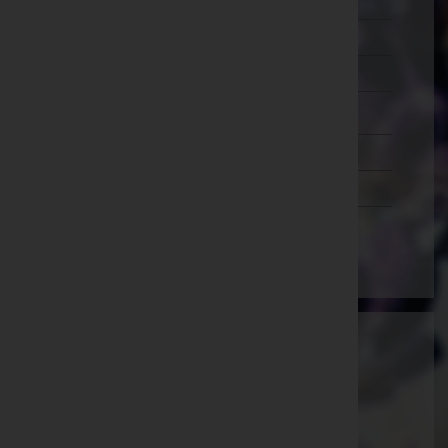
Murtal
Südoststeiermark
Voitsberg
Weiz
Tirol
Vorarlberg
Wien
Ammann Bestattung GmbH
Feldkirch, Vorarlberg
E-Mail:
office@bestattung-ammann.at