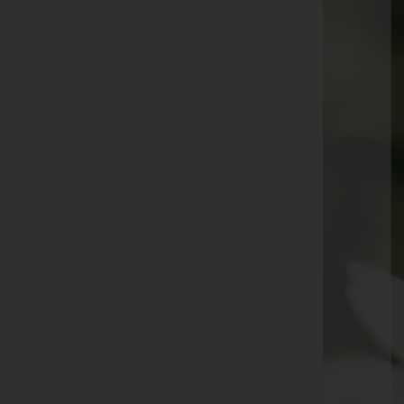
Aloisia Scheibenreif
Mali Bitschnau
Irmgard Gander
Josefine Matt
Rita Antonia Fleisch
Ingo Hammermann
Ulrike Bitsche
Fidel Breuß
Eugen Ender
Anton Groiss
Hämmerle Rudi
Irma Nesensohn
Irma Müller