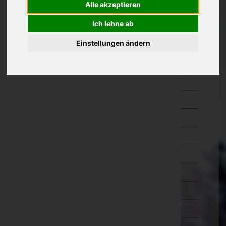
Alle akzeptieren
Oberösterreich
Ich lehne ab
Salzburg
Einstellungen ändern
Steiermark
Bruck-Mürzzuschlag
Deutschlandsberg
Graz-Umgebung
Graz(Stadt)
Hartberg-Fürstenfeld
Leibnitz
Leoben
Liezen
Murau