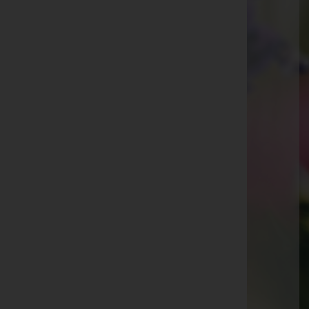
Obergnas 37, 8342 Obergnas
Paldau
Paldau 101, 8341 Paldau
St. Peter am Ottersbach
Perbersdorf 16, 8093 St. Peter am Ottersbach
Aktuelle Todesfälle
Margareta Puntigam -
Gnas
Rupert Wallner -
Gnas
Theresia Juliana Tropper -
Gnas
Maria Hütter -
Paldau
Anna Dirnböck -
Gnas