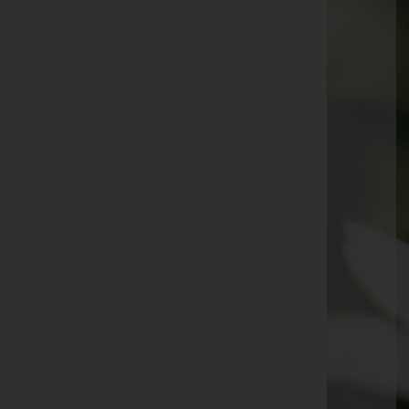
Theresia Urban -
Gnas
Anton Trummer -
Pfarrkirche Gnas
Maria Rosa Hofer -
Pfarrkirche Gnas
Frieda Rauch -
Gnas
Ida Pock -
Gnas
Franz Plaschg -
Gnas
Anton Ladler -
Jagerberg
Johann Winterleitner -
St. Peter a. O.
Florian Weber -
Paldau
Anna Plaschg -
Straden
Gaby Wolny -
Gnas
Erich Krobath -
Gnas
Josefa Riedl -
St. Peter a. O.