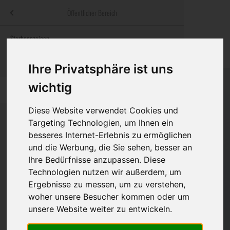
Menü
Öffentlicher Bereich
bestatter
.at
Sterbeanzeigen
Was ist zu tun
Traditionelle
Informationswebsite der österreichischen Bestatter
ch
Rat & Hilfe im Trauerfall
Bestattungsar
Alternative B
Ihre Privatsphäre ist uns
Navigation
wichtig
h
Ihre Bestatter
Leistungen de
überspringen
Diese Website verwendet Cookies und
Kosten
Targeting Technologien, um Ihnen ein
besseres Internet-Erlebnis zu ermöglichen
Vorsorge
Bundesland
und die Werbung, die Sie sehen, besser an
Ihre Bedürfnisse anzupassen. Diese
Technologien nutzen wir außerdem, um
Ergebnisse zu messen, um zu verstehen,
Burgenland
woher unsere Besucher kommen oder um
Eisenstadt-Umgebung
unsere Website weiter zu entwickeln.
Eisenstadt(Stadt)