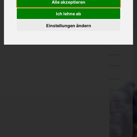
Alle akzeptieren
Güssing
Ich lehne ab
Jennersdorf
Einstellungen ändern
Mattersburg
Neusiedl am See
Oberpullendorf
Oberwart
Rust(Stadt)
Kärnten
Niederösterreich
Oberösterreich
Salzburg
Steiermark