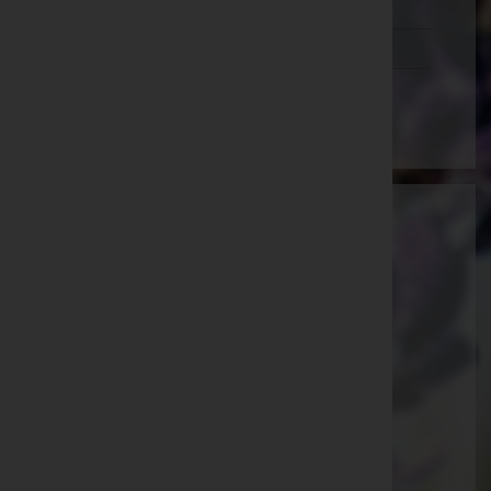
Tirol
Vorarlberg
Wien
Anna Maria Pein
Südoststeiermark, Steiermark
E-Mail:
anna.pein@gmx.at
Krusdorf
Krusdorf 34, 8345 Krusdorf
Obergnas