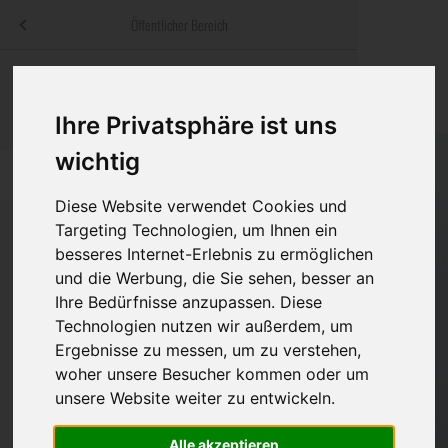
Menü
Öffentlicher Bereich
bestatter
.at
Sterbeanzeigen
Was ist zu tun
Traditionelle
Informationswebsite der österreichischen Bestatter
Ihre Privatsphäre ist uns
ch
Rat & Hilfe im Trauerfall
Bestattungsar
Alternative B
Navigation
wichtig
h
Ihre Bestatter
Leistungen de
überspringen
Diese Website verwendet Cookies und
Kosten
Targeting Technologien, um Ihnen ein
besseres Internet-Erlebnis zu ermöglichen
Vorsorge
und die Werbung, die Sie sehen, besser an
Bundesland
Ihre Bedürfnisse anzupassen. Diese
Technologien nutzen wir außerdem, um
Ergebnisse zu messen, um zu verstehen,
Burgenland
woher unsere Besucher kommen oder um
unsere Website weiter zu entwickeln.
Kärnten
Niederösterreich
Alle akzeptieren