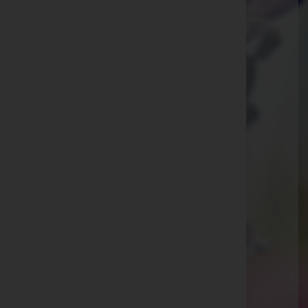
Krusdorf
Krusdorf 34, 8345 Krusdorf
Obergnas
Obergnas 37, 8342 Obergnas
Paldau
Paldau 101, 8341 Paldau
St. Peter am Ottersbach
Perbersdorf 16, 8093 St. Peter am Ottersbach
Aktuelle Todesfälle
Karl Rossmann -
Pfarrkirche St. Peter a. O.
Margarete Ploder -
Pfarrkirche St. Peter a. O.