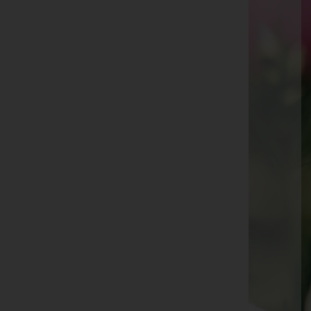
Gertrud Taferl -
Pfarrkirche Paldau
Christian Luder -
Paldau
Maria Theresia Reicht -
St. Peter a. O.
Josefa Ulz -
Pfarrkirche St. Peter a. O.
Margareta Obendrauf -
Gnas
Josef Sundl -
Gnas
Stephanie Schantl -
St. Peter a. O.
Franz Absenger -
Gnas
Friedrich Hirschmugl -
Pfarrkirche Gnas
Paul Praßl -
Pfarrkirche Gnas
Richard Glauninger -
Gnas
Franz Gaar -
St. Peter a. O.