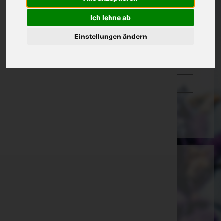
Oberösterreich
Ich lehne ab
Salzburg
Einstellungen ändern
Steiermark
Tirol
Vorarlberg
Wien
Anna Maria Pein
Südoststeiermark, Steiermark
E-Mail:
anna.pein@gmx.at