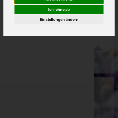
Oberösterreich
Ich lehne ab
Salzburg
Einstellungen ändern
Steiermark
Tirol
Vorarlberg
Wien
Anna Maria Pein
Südoststeiermark, Steiermark
E-Mail:
anna.pein@gmx.at