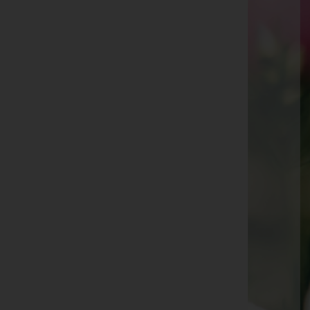
Maria Passeil -
Paldau
Maria Erika Lindner -
Paldau
Stefanie Lindner -
Jagerberg
Juliana Niederl -
Gnas
Franz Scheucher -
Gnas
Johann Kniebeiß -
Gnas
Anton Sampl -
Paldau
Mathilde Schneeberger -
St. Peter a. O.
Johanna Hirschmann -
Gnas
Rosa Suppan -
St. Peter a. O.
Franz Feigl -
Gnas
Josefine Hütter -
Gnas