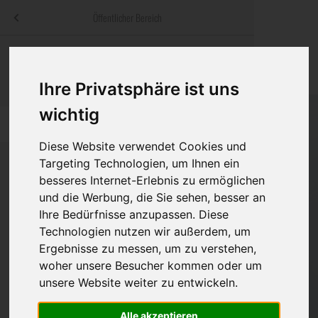
Menü
Öffentlicher Bereich
bestatter
.at
Sterbeanzeigen
Was ist zu tun
Traditionelle
Informationswebsite der österreichischen Bestatter
Ihre Privatsphäre ist uns
ch
Rat & Hilfe im Trauerfall
Bestattungsar
Alternative B
Navigation
wichtig
h
Ihre Bestatter
Leistungen de
überspringen
Diese Website verwendet Cookies und
Kosten
Targeting Technologien, um Ihnen ein
besseres Internet-Erlebnis zu ermöglichen
Vorsorge
und die Werbung, die Sie sehen, besser an
Bundesland
Ihre Bedürfnisse anzupassen. Diese
Technologien nutzen wir außerdem, um
Ergebnisse zu messen, um zu verstehen,
Burgenland
woher unsere Besucher kommen oder um
unsere Website weiter zu entwickeln.
Kärnten
Niederösterreich
Alle akzeptieren