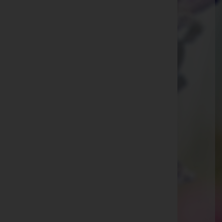
Krusdorf
Krusdorf 34, 8345 Krusdorf
Obergnas
Obergnas 37, 8342 Obergnas
Paldau
Paldau 101, 8341 Paldau
St. Peter am Ottersbach
Perbersdorf 16, 8093 St. Peter am Ottersbach
Aktuelle Todesfälle
Franz Breg -
Bierbaum a. A.
Maria Nagelstutz -
Gnas