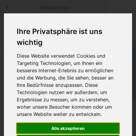
Menü
Öffentlicher Bereich
bestatter
.at
Sterbeanzeigen
Was ist zu tun
Traditionelle
Ihre Privatsphäre ist uns
Informationswebsite der österreichischen Bestatter
ch
Rat & Hilfe im Trauerfall
Bestattungsar
Alternative B
wichtig
Navigation
h
Ihre Bestatter
Leistungen de
überspringen
Diese Website verwendet Cookies und
Targeting Technologien, um Ihnen ein
Kosten
besseres Internet-Erlebnis zu ermöglichen
und die Werbung, die Sie sehen, besser an
Vorsorge
Ihre Bedürfnisse anzupassen. Diese
Bundesland
Technologien nutzen wir außerdem, um
Ergebnisse zu messen, um zu verstehen,
woher unsere Besucher kommen oder um
Burgenland
unsere Website weiter zu entwickeln.
Kärnten
Alle akzeptieren
Niederösterreich