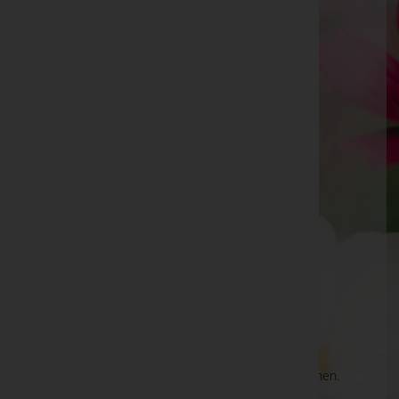
Artur Arnold Mörtl
Spittal an der Drau, Kärnten
E-Mail:
artur.moertl@net4you.at
Mobil: +43 664 200 68 86
Telefon: 3287
Kötschach-Mauthen
Kötschach 7, 9640 Kötschach-Mauthen
Oberdrauburg
Silberbachweg 12, 9781 Oberdrauburg
Aktuelle Todesfälle
Es gibt keine Einträge, die Ihrer Suche entsprechen.