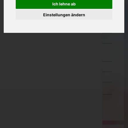
Ich lehne ab
Oberösterreich
Einstellungen ändern
Salzburg
Steiermark
Tirol
Vorarlberg
Bludenz
Bregenz
Dornbirn
Feldkirch
Wien