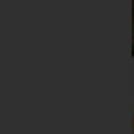
Waidhofen an der Ybbs(Stadt)
Wiener Neustadt(Land)
Wiener Neustadt(Stadt)
Zwettl
Oberösterreich
Salzburg
Steiermark
Tirol
Vorarlberg
Wien