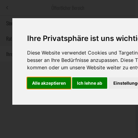
Menü
Öffentlicher Bereich
bestatter
.at
Sterbeanzeigen
Ihre Privatsphäre ist uns wicht
Informationswebsite der österreichischen Bestatter
Rat & Hilfe im Trauerfall
Diese Website verwendet Cookies und Targeting
Ihre Bestatter
Navigation
Sterbeanzeigen
Rat & Hilfe im Trauerfall
Ihre Bestatter
besser an Ihre Bedürfnisse anzupassen. Diese
überspringen
kommen oder um unsere Website weiter zu ent
Alle akzeptieren
Ich lehne ab
Einstellun
Bundesland
Burgenland