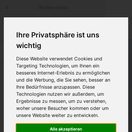
Menü
Öffentlicher Bereich
bestatter
.at
Sterbeanzeigen
Was ist zu tun
Traditionelle
Informationswebsite der österreichischen Bestatter
Ihre Privatsphäre ist uns
ch
Rat & Hilfe im Trauerfall
Bestattungsar
Alternative B
wichtig
Navigation
h
Ihre Bestatter
Leistungen de
überspringen
Diese Website verwendet Cookies und
Targeting Technologien, um Ihnen ein
Kosten
besseres Internet-Erlebnis zu ermöglichen
und die Werbung, die Sie sehen, besser an
Vorsorge
Bundesland
Ihre Bedürfnisse anzupassen. Diese
Technologien nutzen wir außerdem, um
Ergebnisse zu messen, um zu verstehen,
Burgenland
woher unsere Besucher kommen oder um
unsere Website weiter zu entwickeln.
Kärnten
Niederösterreich
Alle akzeptieren