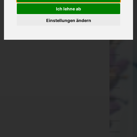
Oberösterreich
Ich lehne ab
Braunau am Inn
Einstellungen ändern
Eferding
Freistadt
Gmunden
Grieskirchen
Kirchdorf an der Krems
Linz-Land
Linz(Stadt)
Perg
Ried im Innkreis
Rohrbach