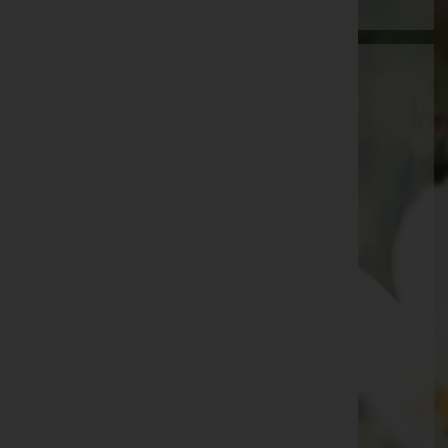
Artur Arnold Mörtl
Spittal an der Drau, Kärnten
E-Mail:
artur.moertl@net4you.at
Mobil: +43 664 200 68 86
Telefon: 3287
Kötschach-Mauthen
Kötschach 7, 9640 Kötschach-Mauthen
Oberdrauburg
Silberbachweg 12, 9781 Oberdrauburg
Aktuelle Todesfälle