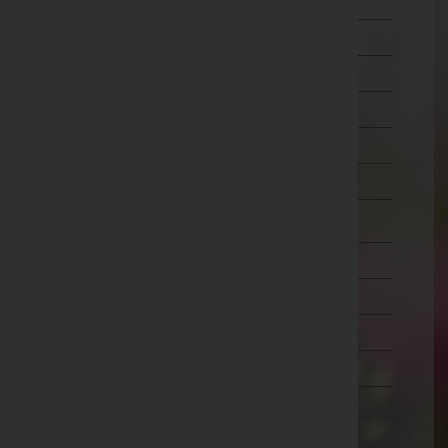
Schärding
Steyr-Land
Steyr(Stadt)
Urfahr-Umgebung
Vöcklabruck
Wels-Land
Wels(Stadt)
Salzburg
Steiermark
Tirol
Vorarlberg
Wien