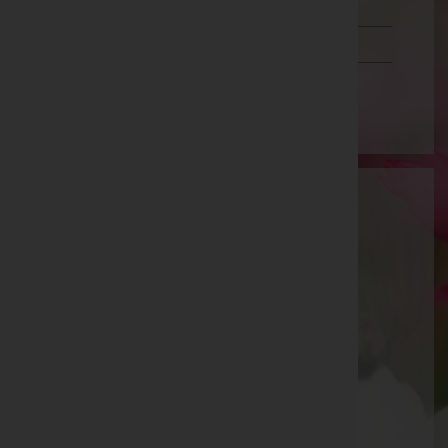
Schwaz
Vorarlberg
Wien
Artur Arnold Mörtl
Spittal an der Drau, Kärnten
E-Mail:
artur.moertl@net4you.at
Mobil: +43 664 200 68 86
Telefon: 3287
Kötschach-Mauthen
Kötschach 7, 9640 Kötschach-Mauthen