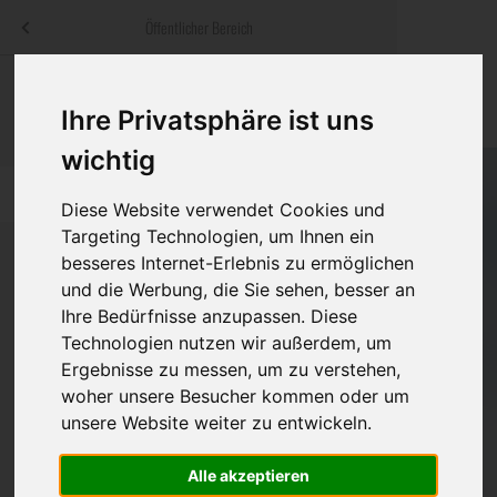
Menü
Öffentlicher Bereich
bestatter
.at
Sterbeanzeigen
Was ist zu tun
Traditionelle
Ihre Privatsphäre ist uns
Informationswebsite der österreichischen Bestatter
ch
Rat & Hilfe im Trauerfall
Bestattungsar
Alternative B
wichtig
Navigation
h
Ihre Bestatter
Leistungen de
überspringen
Diese Website verwendet Cookies und
Targeting Technologien, um Ihnen ein
Kosten
besseres Internet-Erlebnis zu ermöglichen
und die Werbung, die Sie sehen, besser an
Vorsorge
Ihre Bedürfnisse anzupassen. Diese
Bundesland
Technologien nutzen wir außerdem, um
Ergebnisse zu messen, um zu verstehen,
woher unsere Besucher kommen oder um
Burgenland
unsere Website weiter zu entwickeln.
Kärnten
Alle akzeptieren
Niederösterreich