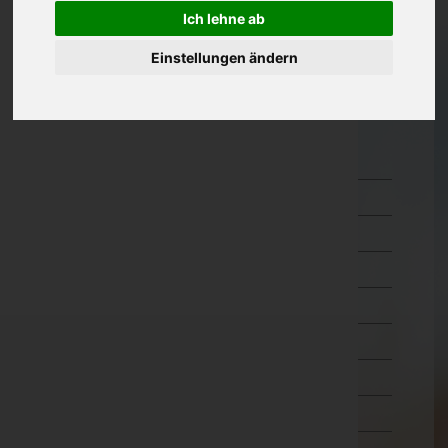
Ich lehne ab
Oberösterreich
Einstellungen ändern
Salzburg
Steiermark
Tirol
Imst
Innsbruck-Land
Innsbruck-Stadt
Kitzbühel
Kufstein
Landeck
Lienz
Reutte