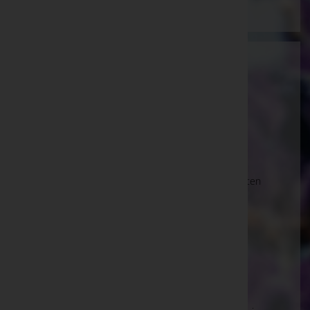
BESTATTUNG WIEN GmbH
Wien 22.,Donaustadt, Wien
E-Mail:
office@bestattungwien.at
Wien 10.,Favoriten
Laxenburger Straße 43-45, 1100 Wien 10.,Favoriten
Wien 11.,Simmering
Simmeringer Hauptstraße 339, 1110 Wien
11.,Simmering
Wien 13.,Hietzing