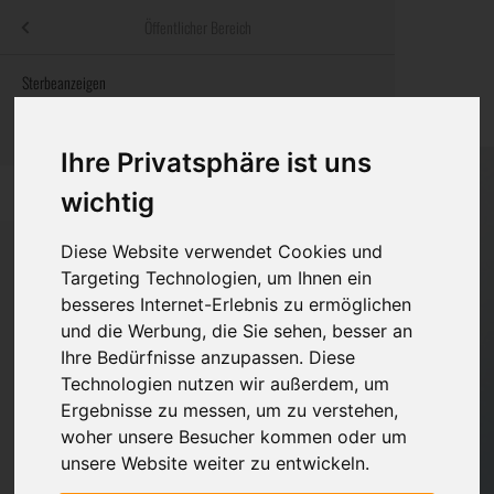
Menü
Öffentlicher Bereich
bestatter
.at
Sterbeanzeigen
Was ist zu tun
Traditionelle
Informationswebsite der österreichischen Bestatter
ch
Rat & Hilfe im Trauerfall
Bestattungsar
Alternative B
Ihre Privatsphäre ist uns
Navigation
h
Ihre Bestatter
Leistungen de
überspringen
wichtig
Kosten
Diese Website verwendet Cookies und
Targeting Technologien, um Ihnen ein
Vorsorge
besseres Internet-Erlebnis zu ermöglichen
Bundesland
und die Werbung, die Sie sehen, besser an
Ihre Bedürfnisse anzupassen. Diese
Technologien nutzen wir außerdem, um
Burgenland
Ergebnisse zu messen, um zu verstehen,
woher unsere Besucher kommen oder um
Kärnten
unsere Website weiter zu entwickeln.
Niederösterreich