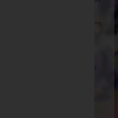
Hietzinger Kai 1(AMTSHAUS), 1130 Wien 13.,Hietzing
Wien 14.,Penzing
Hütteldorfer Straße 174-176, 1140 Wien 14.,Penzing
Wien 14.,Penzing
Hauptstraße 76, 1140 Wien 14.,Penzing
Wien 16.,Ottakring
Richard-Wagner-Platz 19, 1160 Wien 16.,Ottakring
Wien 18.,Währing
Martinstraße 100, 1180 Wien 18.,Währing
Wien 20.,Brigittenau
Brigittaplatz 10, 1200 Wien 20.,Brigittenau