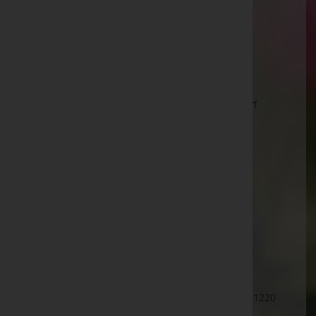
Wien 21.,Floridsdorf
Am Spitz 1, 1210 Wien 21.,Floridsdorf
Wien 21.,Floridsdorf
Brünner Straße 70/2/1, 1210 Wien 21.,Floridsdorf
Wien 22.,Donaustadt
Donaustadtstraße 1, 1220 Wien 22.,Donaustadt
Wien 22.,Donaustadt
Langobardenstraße(U2-Donauspital), 1220 Wien
22.,Donaustadt
Wien 22.,Donaustadt
Wangari-Maathai-Platz Container (nähe U-Bahn), 1220
Wien 22.,Donaustadt