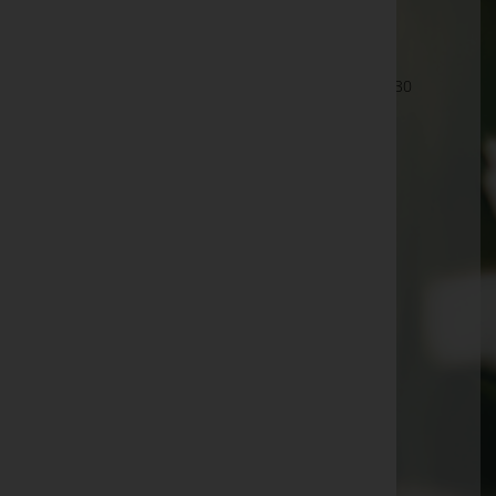
Wien 23.,Liesing
Liesinger Platz 1, Tür 31 (BUEROGEBAEUDE), 1230
Wien 23.,Liesing
Wien 23.,Liesing
Maurer Hauptplatz 10, 1230 Wien 23.,Liesing
Nußdorfer Straße 90-92, 1090
Schlesingerplatz 2, 1080
Schönbrunner Straße 54, 1050
Spitalgasse 4(Uni-Campus), 1090
Spittelauer Lände 45, 1090
Landstraßer Hauptstraße 84, 1030
Landstraßer Hauptstraße 36, 1030