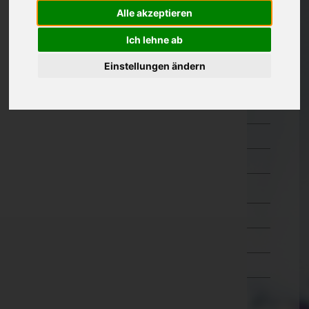
Alle akzeptieren
Oberösterreich
Ich lehne ab
Salzburg
Hallein
Einstellungen ändern
Salzburg-Umgebung
Salzburg(Stadt)
Sankt Johann im Pongau
Tamsweg
Zell am See
Steiermark
Tirol
Vorarlberg
Wien