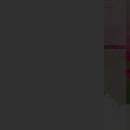
Tirol
Vorarlberg
Wien
Baumgartner Tischlerwerkstatt GmbH
Murtal, Steiermark
Obdach
St. Anna Weg 7, 8742 Obdach
Obdach
St. Anna-Weg 7 (-), 8742 Obdach