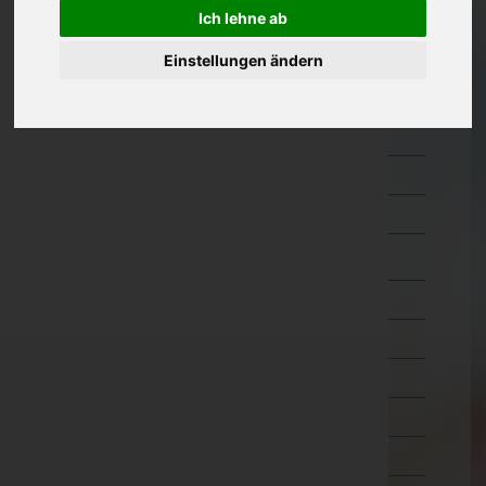
Güssing
Ich lehne ab
Jennersdorf
Einstellungen ändern
Mattersburg
Neusiedl am See
Oberpullendorf
Oberwart
Rust(Stadt)
Kärnten
Niederösterreich
Oberösterreich
Salzburg
Steiermark