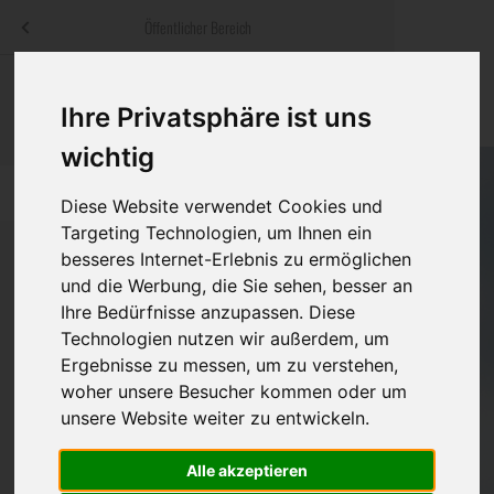
Menü
Öffentlicher Bereich
bestatter
.at
Sterbeanzeigen
Was ist zu tun
Traditionelle
Ihre Privatsphäre ist uns
Informationswebsite der österreichischen Bestatter
ch
Rat & Hilfe im Trauerfall
Bestattungsar
Alternative B
wichtig
Navigation
h
Ihre Bestatter
Leistungen de
überspringen
Diese Website verwendet Cookies und
Targeting Technologien, um Ihnen ein
Kosten
besseres Internet-Erlebnis zu ermöglichen
und die Werbung, die Sie sehen, besser an
Vorsorge
Ihre Bedürfnisse anzupassen. Diese
Bundesland
Technologien nutzen wir außerdem, um
Ergebnisse zu messen, um zu verstehen,
woher unsere Besucher kommen oder um
Burgenland
unsere Website weiter zu entwickeln.
Eisenstadt-Umgebung
Alle akzeptieren
Eisenstadt(Stadt)