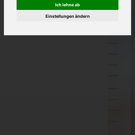
Ich lehne ab
Oberösterreich
Einstellungen ändern
Salzburg
Hallein
Salzburg-Umgebung
Salzburg(Stadt)
Sankt Johann im Pongau
Tamsweg
Zell am See
Steiermark
Tirol
Vorarlberg
Wien