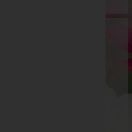
Bestattung BIRBAMER GmbH
Baden, Niederösterreich
E-Mail:
birbamer@bestattungsunternehmen.at
Mobil: +43 676 880605001
Telefon: +43 2672 82510
Berndorf
Hainfelderstraße 22, 2560 Berndorf
Pernitz
Franz Hofer-Straße 3, 2763 Pernitz
Aktuelle Todesfälle