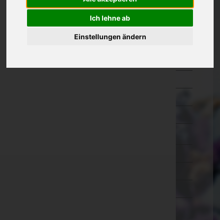
Oberösterreich
Ich lehne ab
Salzburg
Einstellungen ändern
Hallein
Salzburg-Umgebung
Salzburg(Stadt)
Sankt Johann im Pongau
Tamsweg
Zell am See
Steiermark
Tirol
Vorarlberg
Wien