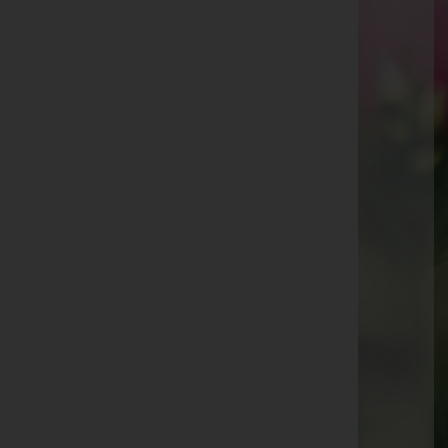
Erich Schlaucher -
Telfes im Stubai
Reinhard Insam -
Mieders
Georg Hupfauf -
Fulpmes
Josef Maierhofer -
Matrei am Brenner
Elfriede Müller -
Neustift im Stubaital
Margarethe Neunhäuserer -
Matrei am Brenner
Georg Ferchl -
Neustift im Stubaital
Mag. Dr. Alfred Siller -
Fulpmes
Anneliese Jäger -
Trins
Robert Peer -
Navis
Monika Pürcher -
Neustift im Stubaital
August Peer -
Navis