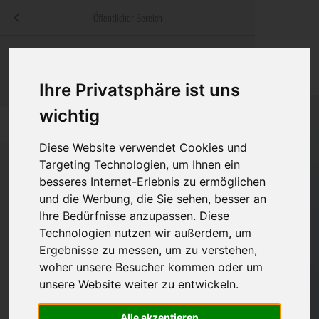
Menü
Öffentlicher Bereich
bestatter
.at
Sterbeanzeigen
Was ist zu tun
Traditionelle
Informationswebsite der österreichischen Bestatter
Ihre Privatsphäre ist uns
ch
Rat & Hilfe im Trauerfall
Bestattungsar
Alternative B
Navigation
wichtig
h
Ihre Bestatter
Leistungen de
überspringen
Diese Website verwendet Cookies und
Kosten
Targeting Technologien, um Ihnen ein
besseres Internet-Erlebnis zu ermöglichen
Vorsorge
und die Werbung, die Sie sehen, besser an
Bundesland
Ihre Bedürfnisse anzupassen. Diese
Technologien nutzen wir außerdem, um
Ergebnisse zu messen, um zu verstehen,
Burgenland
woher unsere Besucher kommen oder um
unsere Website weiter zu entwickeln.
Kärnten
Niederösterreich
Alle akzeptieren