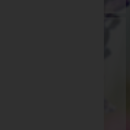
Bestattung Güttersberger GmbH -
Bestattung
Innsbruck-Land, Tirol
Website:
https://bestattung-guettersberger.at/
E-Mail:
info@bestattung-guettersberger.at
Telefon: +43 5273 20 606
Matrei/Brenner
Waldfrieden 23, 6143 Matrei/Brenner
Aktuelle Todesfälle
Gerhard Krösbacher -
Steinach am Brenner