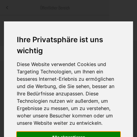
Menü
Öffentlicher Bereich
bestatter
.at
Sterbeanzeigen
Was ist zu tun
Traditionelle
Informationswebsite der österreichischen Bestatter
ch
Rat & Hilfe im Trauerfall
Bestattungsar
Alternative B
Ihre Privatsphäre ist uns
Navigation
wichtig
h
Ihre Bestatter
Leistungen de
überspringen
Diese Website verwendet Cookies und
Kosten
Targeting Technologien, um Ihnen ein
besseres Internet-Erlebnis zu ermöglichen
Vorsorge
und die Werbung, die Sie sehen, besser an
Bundesland
Ihre Bedürfnisse anzupassen. Diese
Technologien nutzen wir außerdem, um
Ergebnisse zu messen, um zu verstehen,
Burgenland
woher unsere Besucher kommen oder um
Eisenstadt-Umgebung
unsere Website weiter zu entwickeln.
Eisenstadt(Stadt)