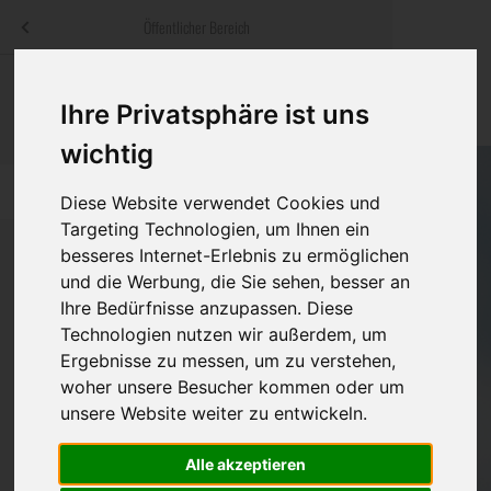
Menü
Öffentlicher Bereich
bestatter
.at
Sterbeanzeigen
Was ist zu tun
Traditionelle
Ihre Privatsphäre ist uns
Informationswebsite der österreichischen Bestatter
ch
Rat & Hilfe im Trauerfall
Bestattungsar
Alternative B
wichtig
Navigation
h
Ihre Bestatter
Leistungen de
überspringen
Diese Website verwendet Cookies und
Targeting Technologien, um Ihnen ein
Kosten
besseres Internet-Erlebnis zu ermöglichen
und die Werbung, die Sie sehen, besser an
Vorsorge
Ihre Bedürfnisse anzupassen. Diese
Bundesland
Technologien nutzen wir außerdem, um
Ergebnisse zu messen, um zu verstehen,
woher unsere Besucher kommen oder um
Burgenland
unsere Website weiter zu entwickeln.
Eisenstadt-Umgebung
Alle akzeptieren
Eisenstadt(Stadt)