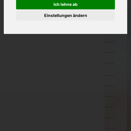
Ich lehne ab
Güssing
Jennersdorf
Einstellungen ändern
Mattersburg
Neusiedl am See
Oberpullendorf
Oberwart
Rust(Stadt)
Kärnten
Niederösterreich
Oberösterreich
Salzburg
Steiermark