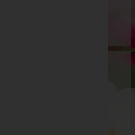
Tirol
Vorarlberg
Wien
Bestattung Kleinhappel GmbH & Co OG
Baden, Niederösterreich
Berndorf
Hainfelder Straße 12, 2560 Berndorf
Aktuelle Todesfälle