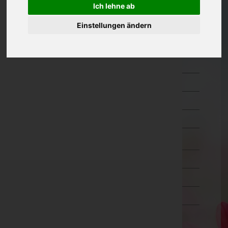
Ich lehne ab
Oberösterreich
Einstellungen ändern
Salzburg
Hallein
Salzburg-Umgebung
Salzburg(Stadt)
Sankt Johann im Pongau
Tamsweg
Zell am See
Steiermark
Tirol
Vorarlberg
Wien