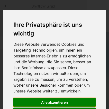
Menü
Öffentlicher Bereich
bestatter
.at
Sterbeanzeigen
Was ist zu tun
Traditionelle
Ihre Privatsphäre ist uns
Informationswebsite der österreichischen Bestatter
ch
Rat & Hilfe im Trauerfall
Bestattungsar
Alternative B
wichtig
Navigation
h
Ihre Bestatter
Leistungen de
überspringen
Diese Website verwendet Cookies und
Targeting Technologien, um Ihnen ein
Kosten
besseres Internet-Erlebnis zu ermöglichen
und die Werbung, die Sie sehen, besser an
Vorsorge
Ihre Bedürfnisse anzupassen. Diese
Bundesland
Technologien nutzen wir außerdem, um
Ergebnisse zu messen, um zu verstehen,
woher unsere Besucher kommen oder um
Burgenland
unsere Website weiter zu entwickeln.
Kärnten
Alle akzeptieren
Niederösterreich