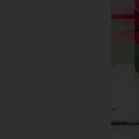
Bestattung Kleinhappel GmbH & Co OG
Baden, Niederösterreich
Berndorf
Hainfelder Straße 12, 2560 Berndorf
Aktuelle Todesfälle
Es gibt keine Einträge, die Ihrer Suche entsprechen.
WKO-Link
EIN SERVICE DER