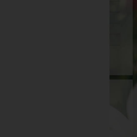
Wien 20.,Brigittenau
Wien 21.,Floridsdorf
Wien 22.,Donaustadt
Wien 23.,Liesing
Wien(Stadt)
Bestattung Neuwirth e.U., Inh. Judith
Lugmayr
Wels-Land, Oberösterreich
Gunskirchen