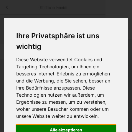
Menü
Öffentlicher Bereich
bestatter
.at
Sterbeanzeigen
Was ist zu tun
Traditionelle
Informationswebsite der österreichischen Bestatter
Ihre Privatsphäre ist uns
ch
Rat & Hilfe im Trauerfall
Bestattungsar
Alternative B
wichtig
Navigation
h
Ihre Bestatter
Leistungen de
überspringen
Diese Website verwendet Cookies und
Kosten
Targeting Technologien, um Ihnen ein
besseres Internet-Erlebnis zu ermöglichen
und die Werbung, die Sie sehen, besser an
Vorsorge
Bundesland
Ihre Bedürfnisse anzupassen. Diese
Technologien nutzen wir außerdem, um
Ergebnisse zu messen, um zu verstehen,
Burgenland
woher unsere Besucher kommen oder um
unsere Website weiter zu entwickeln.
Kärnten
Niederösterreich
Alle akzeptieren