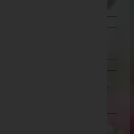
Wien 7.,Neubau
Wien 8.,Josefstadt
Wien 9.,Alsergrund
Wien 10.,Favoriten
Wien 11.,Simmering
Wien 12.,Meidling
Wien 13.,Hietzing
Wien 14.,Penzing
Wien 15.,Rudolfsheim-Fünfhaus
Wien 16.,Ottakring
Wien 17.,Hernals
Wien 18.,Währing
Wien 19.,Döbling