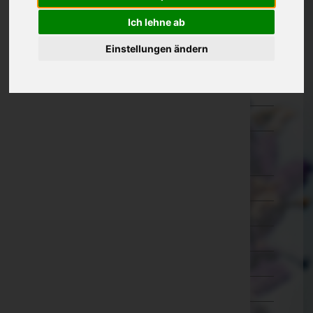
Oberösterreich
Ich lehne ab
Salzburg
Einstellungen ändern
Steiermark
Tirol
Vorarlberg
Wien
Wien 1.,Innere Stadt
Wien 2.,Leopoldstadt
Wien 3.,Landstraße
Wien 4.,Wieden
Wien 5.,Margareten
Wien 6.,Mariahilf