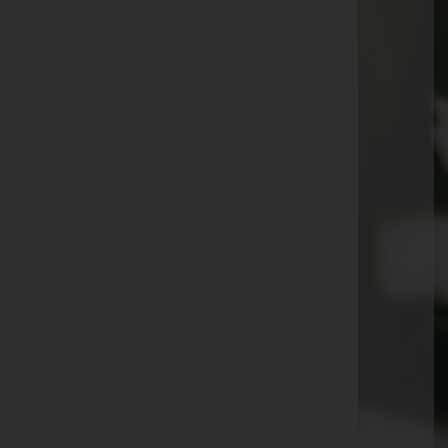
Josef Kroboth -
beim Glockenhaus Krottendorf
Hilde Cseh -
Jakobikirche Güssing
Erna Maikisch -
Pfarrkirche D.-Tschantschendorf
Alfred Joszt -
Aufbahrungshalle Rehgraben
Olga Peer -
Wallfahrtskirche Maria Weinberg
Rosa Weiner -
beim Familiengrab am Ortsfriedhof
Schallendorf
Erich Feichtinger -
Ortskirche Hackerberg
Liselotte Unger -
Aufbahrungshalle Kukmirn
Horst Prossinger -
Jakobikirche Güssing
Maria Derkits -
Aufbahrungshalle Stegersbach
Maria Sulz -
Wallfahrtskirche Maria Weinberg
Reinhard Rauch -
Aufbahrungshalle St. Michael