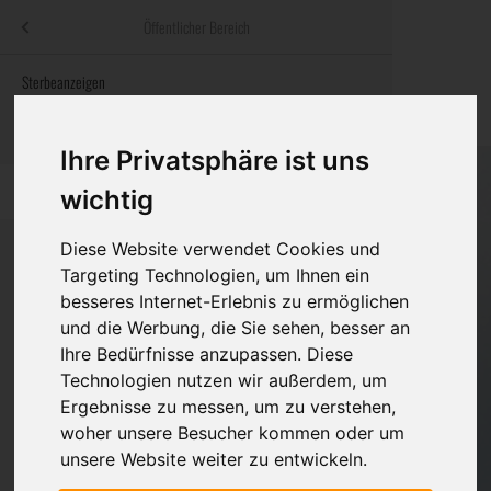
Menü
Öffentlicher Bereich
bestatter
.at
Sterbeanzeigen
Was ist zu tun
Traditionelle
Informationswebsite der österreichischen Bestatter
ch
Rat & Hilfe im Trauerfall
Bestattungsar
Alternative B
Ihre Privatsphäre ist uns
Navigation
h
Ihre Bestatter
Leistungen de
überspringen
wichtig
Kosten
Diese Website verwendet Cookies und
Targeting Technologien, um Ihnen ein
Vorsorge
besseres Internet-Erlebnis zu ermöglichen
Bundesland
und die Werbung, die Sie sehen, besser an
Ihre Bedürfnisse anzupassen. Diese
Technologien nutzen wir außerdem, um
Burgenland
Ergebnisse zu messen, um zu verstehen,
Eisenstadt-Umgebung
woher unsere Besucher kommen oder um
unsere Website weiter zu entwickeln.
Eisenstadt(Stadt)