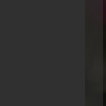
Untere Dorfstraße (Kukmirn) 31, 7543 Kukmirn
Website:
http://www.bestattung-oswald.at
E-Mail:
bestattung.oswald@aon.at
Telefon: +43 (0)3322 422 63
Fax: +43 (0)3322 422 28
Aktuelle Todesfälle
Walter Mosgöller -
Aufbahrungshalle St. Michael
Rosa Weinhofer -
Aufbahrungshalle Hasendorf
Josefine Huber -
Filialkirche St. Nikolaus
Monika Bienczyk -
Ortsfriedhof Güssing
Anton Stifter, Wirklicher Hofrat Dr. -
Basilika Güssing
Inge Gotthardt -
Aufbahrungshalle Moschendorf
Alfred Augustin -
Filialkirche Schallendorf
Angela Guttmann -
Jakobikirche Güssing