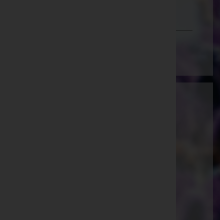
Tirol
Vorarlberg
Wien
Bestattung Oswald GmbH - Bestattung
Oswald GmbH
Rotkreuzbergstraße 4, 7540 Güssing
Güssing, Burgenland
Website:
https://www.bestattung-oswald.at
E-Mail:
bestattung.oswald@aon.at
Telefon: +43 (0) 3322 42263
Stegersbach