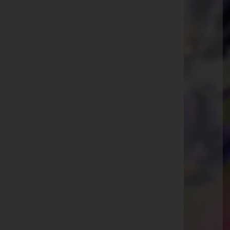
Hauptplatz 6, 7551 Stegersbach
Website:
http://www.bestattung-oswald.at
E-Mail:
bestattung.oswald@aon.at
Telefon: +43 (0)3326 522 09
Sankt Michael im Burgenland
Nr. 179, 7535 Sankt Michael im Burgenland
Website:
http://www.bestattung-oswald.at
E-Mail:
bestattung.oswald@aon.at
Telefon: +43 (0)3322 422 63
Fax: +43 (0)3322 422 28
Güssing
Rotkreuzberg-Straße 4, 7540 Güssing
Website:
http://www.bestattung-oswald.at
E-Mail:
bestattung.oswald@aon.at
Telefon: +43 (0)3322 422 63
Kukmirn