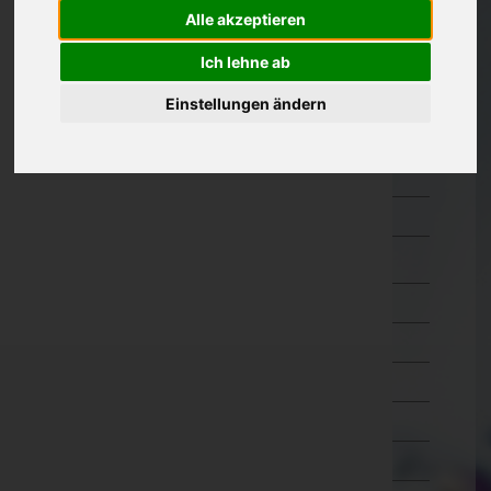
Güssing
Alle akzeptieren
Jennersdorf
Ich lehne ab
Mattersburg
Einstellungen ändern
Neusiedl am See
Oberpullendorf
Oberwart
Rust(Stadt)
Kärnten
Niederösterreich
Oberösterreich
Salzburg
Steiermark