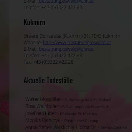
E-Mail:
bestattung.oswald@aon.at
Telefon: +43 (0)3322 422 63
Kukmirn
Untere Dorfstraße (Kukmirn) 31, 7543 Kukmirn
Website:
http://www.bestattung-oswald.at
E-Mail:
bestattung.oswald@aon.at
Telefon: +43 (0)3322 422 63
Fax: +43 (0)3322 422 28
Aktuelle Todesfälle
Walter Mosgöller -
Aufbahrungshalle St. Michael
Rosa Weinhofer -
Aufbahrungshalle Hasendorf
Josefine Huber -
Filialkirche St. Nikolaus
Monika Bienczyk -
Ortsfriedhof Güssing
Anton Stifter, Wirklicher Hofrat Dr. -
Basilika Güssing