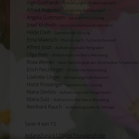
Inge Gotthardt -
Aufbahrungshalle Moschendorf
Alfred Augustin -
Filialkirche Schallendorf
Angela Guttmann -
Jakobikirche Güssing
Josef Kroboth -
beim Glockenhaus Krottendorf
Hilde Cseh -
Jakobikirche Güssing
Erna Maikisch -
Pfarrkirche D.-Tschantschendorf
Alfred Joszt -
Aufbahrungshalle Rehgraben
Olga Peer -
Wallfahrtskirche Maria Weinberg
Rosa Weiner -
beim Familiengrab am Ortsfriedhof Schallendor
Erich Feichtinger -
Ortskirche Hackerberg
Liselotte Unger -
Aufbahrungshalle Kukmirn
Horst Prossinger -
Jakobikirche Güssing
Maria Derkits -
Aufbahrungshalle Stegersbach
Maria Sulz -
Wallfahrtskirche Maria Weinberg
Reinhard Rauch -
Aufbahrungshalle St. Michael
Seite 4 von 13
Anfang
Zurück
1
2
3
4
5
6
7
Vorwärts
Ende