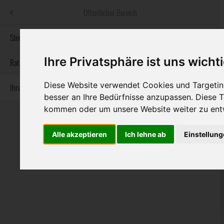
Menü
Öffentlicher Bereich
bestatter
.at
Sterbeanzeigen
Ihre Privatsphäre ist uns wicht
Informationswebsite der österreichischen Bestatter
Rat & Hilfe im Trauerfall
Diese Website verwendet Cookies und Targeting
Ihre Bestatter
Navigation
Sterbeanzeigen
Rat & Hilfe im Trauerfall
Ihre Bestatter
besser an Ihre Bedürfnisse anzupassen. Diese
überspringen
kommen oder um unsere Website weiter zu ent
Alle akzeptieren
Ich lehne ab
Einstellun
Bundesland
Burgenland