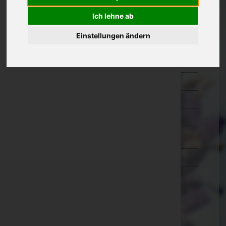
Oberösterreich
Ich lehne ab
Salzburg
Einstellungen ändern
Hallein
Salzburg-Umgebung
Salzburg(Stadt)
Sankt Johann im Pongau
Tamsweg
Zell am See
Steiermark
Tirol
Vorarlberg
Wien