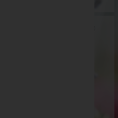
Bestattung Peinhopf GmbH - Bestattung
Peinhopf GmbH
Deutschlandsberg, Steiermark
Website:
http://Bestattung-Peinhopf.at
E-Mail:
office@bestattung-peinhopf.at
Mobil: 00436649202958
Eibiswald
Eibiswald 338, 8552 Eibiswald
Aug
Feldweg 7, 8551 Aug