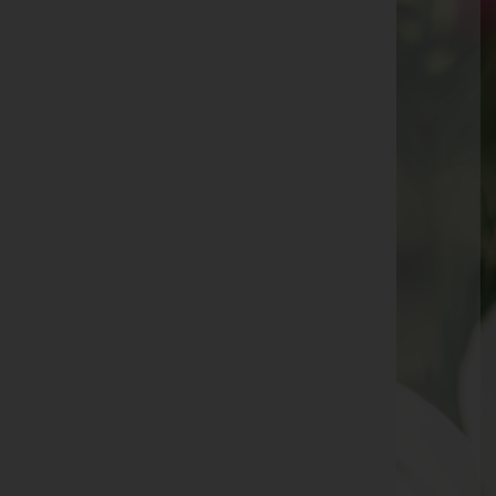
Gasselsdorf
Gasselsdorf 13 (Gärtnerei), 8543 Gasselsdorf
Deutschlandsberg
Grazerstraße 27, 8530 Deutschlandsberg
Stainz
Hauptplatz 17, Tür 1, 8510 Stainz
Steinreib
Hochgrail 157, 8511 Steinreib
Schwanberg
Schulweg 4, 8541 Schwanberg
Knittelfeld