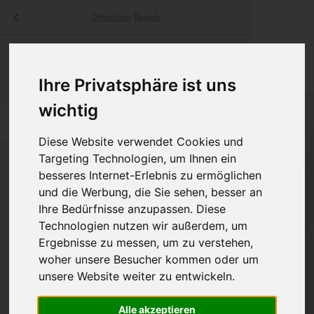
Menü
Öffentlicher Bereich
bestatter
.at
Sterbeanzeigen
Was ist zu tun
Traditionelle
Informationswebsite der österreichischen Bestatter
Ihre Privatsphäre ist uns
ch
Rat & Hilfe im Trauerfall
Bestattungsar
Alternative B
wichtig
Navigation
h
Ihre Bestatter
Leistungen de
überspringen
Diese Website verwendet Cookies und
Kosten
Targeting Technologien, um Ihnen ein
besseres Internet-Erlebnis zu ermöglichen
und die Werbung, die Sie sehen, besser an
Vorsorge
Bundesland
Ihre Bedürfnisse anzupassen. Diese
Technologien nutzen wir außerdem, um
Ergebnisse zu messen, um zu verstehen,
Burgenland
woher unsere Besucher kommen oder um
unsere Website weiter zu entwickeln.
Kärnten
Niederösterreich
Alle akzeptieren