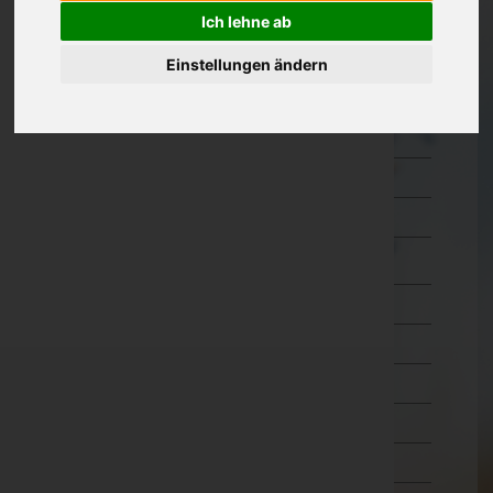
Güssing
Ich lehne ab
Jennersdorf
Einstellungen ändern
Mattersburg
Neusiedl am See
Oberpullendorf
Oberwart
Rust(Stadt)
Kärnten
Niederösterreich
Oberösterreich
Salzburg
Steiermark