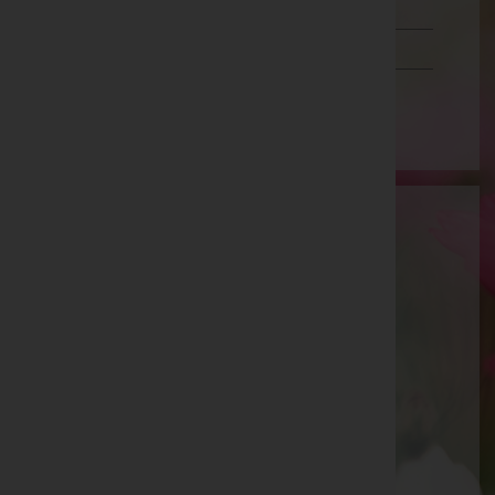
Tirol
Vorarlberg
Wien
Bestattung Ried GmbH
Korneuburg, Niederösterreich
E-Mail:
ried@ried.co
Korneuburg
Donaustraße 24, 2100 Korneuburg
Langenzersdorf