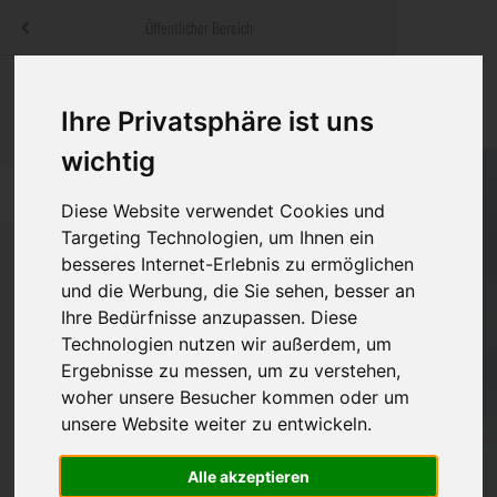
Menü
Öffentlicher Bereich
bestatter
.at
Sterbeanzeigen
Was ist zu tun
Traditionelle
Ihre Privatsphäre ist uns
Informationswebsite der österreichischen Bestatter
ch
Rat & Hilfe im Trauerfall
Bestattungsar
Alternative B
wichtig
Navigation
h
Ihre Bestatter
Leistungen de
überspringen
Diese Website verwendet Cookies und
Targeting Technologien, um Ihnen ein
Kosten
besseres Internet-Erlebnis zu ermöglichen
und die Werbung, die Sie sehen, besser an
Vorsorge
Ihre Bedürfnisse anzupassen. Diese
Bundesland
Technologien nutzen wir außerdem, um
Ergebnisse zu messen, um zu verstehen,
woher unsere Besucher kommen oder um
Burgenland
unsere Website weiter zu entwickeln.
Eisenstadt-Umgebung
Eisenstadt(Stadt)
Alle akzeptieren