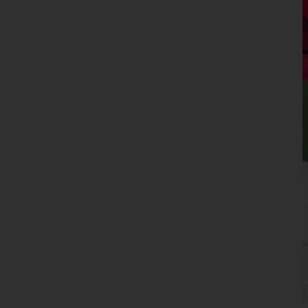
Oberösterreich
Salzburg
Steiermark
Tirol
Vorarlberg
Wien