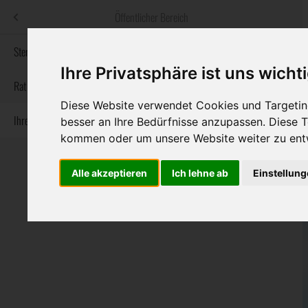
Menü
Öffentlicher Bereich
bestatter
.at
Sterbeanzeigen
Ihre Privatsphäre ist uns wicht
Informationswebsite der österreichischen Bestatter
Rat & Hilfe im Trauerfall
Diese Website verwendet Cookies und Targeting
Ihre Bestatter
besser an Ihre Bedürfnisse anzupassen. Diese
Navigation
Sterbeanzeigen
Rat & Hilfe im Trauerfall
Ihre Bestatter
kommen oder um unsere Website weiter zu ent
überspringen
Alle akzeptieren
Ich lehne ab
Einstellun
Bundesland
Burgenland