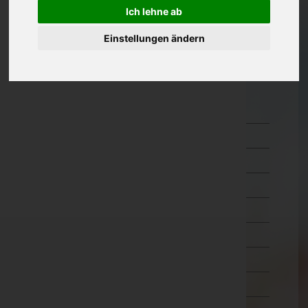
Ich lehne ab
Oberösterreich
Einstellungen ändern
Salzburg
Steiermark
Tirol
Imst
Innsbruck-Land
Innsbruck-Stadt
Kitzbühel
Kufstein
Landeck
Lienz
Reutte