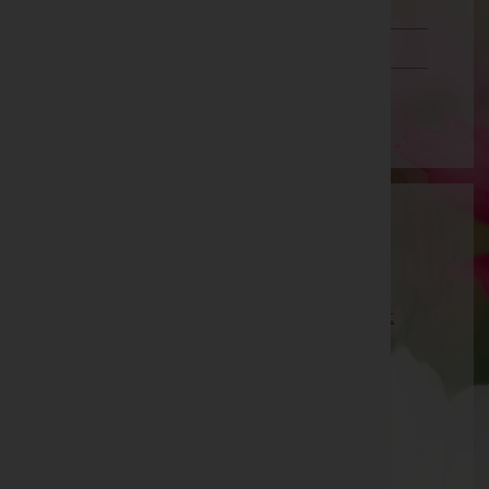
Schwaz
Vorarlberg
Wien
Bestattung Seelenfrieden GmbH
Bruck-Mürzzuschlag, Steiermark
Website:
https://bestattung-seelenfrieden.at/
E-Mail:
willkommen@bestattung-seelenfrieden.at
Mobil: +43 664 88445885
Telefon: +43 3862 32 7 75
Kapfenberg
Anton-Bruckner-Straße 40, 8605 Kapfenberg