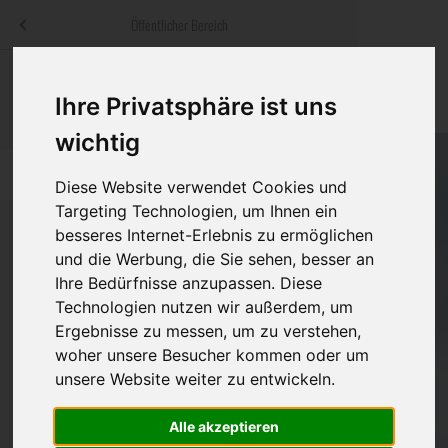
Menü
Öffentlicher Bereich
bestatter
.at
Sterbeanzeigen
Was ist zu tun
Traditionelle
Ihre Privatsphäre ist uns
Informationswebsite der österreichischen Bestatter
ch
Rat & Hilfe im Trauerfall
Bestattungsar
Alternative B
wichtig
Navigation
h
Ihre Bestatter
Leistungen de
überspringen
Diese Website verwendet Cookies und
Targeting Technologien, um Ihnen ein
Kosten
besseres Internet-Erlebnis zu ermöglichen
und die Werbung, die Sie sehen, besser an
Vorsorge
Ihre Bedürfnisse anzupassen. Diese
Bundesland
Technologien nutzen wir außerdem, um
Ergebnisse zu messen, um zu verstehen,
woher unsere Besucher kommen oder um
Burgenland
unsere Website weiter zu entwickeln.
Kärnten
Alle akzeptieren
Niederösterreich