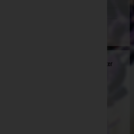
Tirol
Vorarlberg
Wien
Bestattungsinstitut Ing. Dr. Karl Neurauter
e.U. - Bestattungsinstitut Neurauter
Innsbruck-Land, Tirol
Website:
http://www.bestattungsinstitut.at
E-Mail:
neurauter@bestattungsinstitut.at
Mobil: +43(0)699 10132000
Telefon: +43(0)5238 52490
Fax: +43(0)5238 52490 6
Zirl