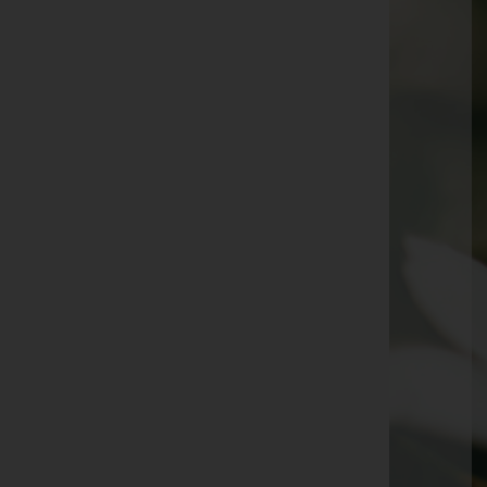
Elfrieda Greiter -
Innsbruck
Wolfgang Schröter-Rauscher -
Oberperfuss
Sarah Weiler -
Völs
Johann Draxl -
Oberleutasch
Gabriele Jehle -
Seefeld in Tirol
Rosemarie Früh -
Leutasch
Margit Colledani -
Völs
Hilde Tiefenbrunner -
Seefeld
Lisi Schatz-Massner -
Zirl
Wilfried Kranewitter -
Völs
Theresia Klotz -
Scharnitz
Josef Kampichler -
Hatting