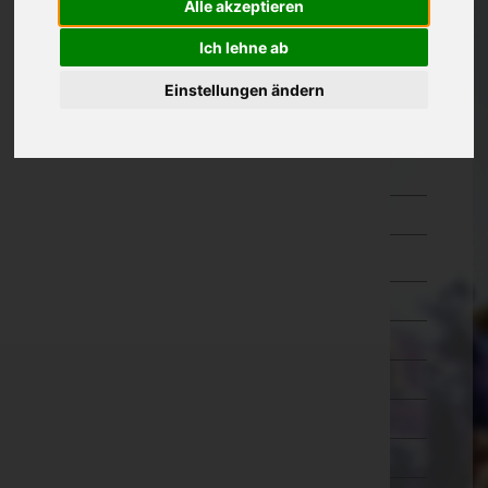
Alle akzeptieren
Güssing
Ich lehne ab
Jennersdorf
Einstellungen ändern
Mattersburg
Neusiedl am See
Oberpullendorf
Oberwart
Rust(Stadt)
Kärnten
Niederösterreich
Oberösterreich
Salzburg
Steiermark