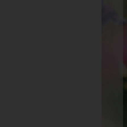
Auergasse 8a, 6170 Zirl
Website:
http://www.bestattungsinstitut.at
E-Mail:
neurauter@bestattungsinstitut.at
Mobil: +43 699 10132000
Telefon: +43 5238 52490
Fax: +43 5238 52490-6
Aktuelle Todesfälle
Fritz Seelos -
Untermieming
Marianne Karwatka -
Leutasch
Hana Gecziova
Walburg Neuner -
Oberleutasch
Heinrich Hix -
Reith bei Seefeld
Willy Messirek -
Völs
Peter Kluckner -
Leutasch