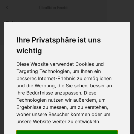
Menü
Öffentlicher Bereich
bestatter
.at
Sterbeanzeigen
Was ist zu tun
Traditionelle
Informationswebsite der österreichischen Bestatter
ch
Rat & Hilfe im Trauerfall
Bestattungsar
Alternative B
Ihre Privatsphäre ist uns
Navigation
wichtig
h
Ihre Bestatter
Leistungen de
überspringen
Diese Website verwendet Cookies und
Kosten
Targeting Technologien, um Ihnen ein
besseres Internet-Erlebnis zu ermöglichen
Vorsorge
und die Werbung, die Sie sehen, besser an
Bundesland
Ihre Bedürfnisse anzupassen. Diese
Technologien nutzen wir außerdem, um
Ergebnisse zu messen, um zu verstehen,
Burgenland
woher unsere Besucher kommen oder um
Eisenstadt-Umgebung
unsere Website weiter zu entwickeln.
Eisenstadt(Stadt)