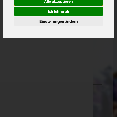
Alle akzeptieren
Oberösterreich
Ich lehne ab
Salzburg
Einstellungen ändern
Steiermark
Tirol
Imst
Innsbruck-Land
Innsbruck-Stadt
Kitzbühel
Kufstein
Landeck
Lienz
Reutte