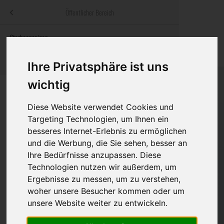
Menü
Öffentlicher Bereich
bestatter
.at
Sterbeanzeigen
Was ist zu tun
Traditionelle
Informationswebsite der österreichischen Bestatter
ch
Rat & Hilfe im Trauerfall
Bestattungsar
Alternative B
Ihre Privatsphäre ist uns
Navigation
wichtig
h
Ihre Bestatter
Leistungen de
überspringen
Diese Website verwendet Cookies und
Kosten
Targeting Technologien, um Ihnen ein
besseres Internet-Erlebnis zu ermöglichen
Vorsorge
und die Werbung, die Sie sehen, besser an
Bundesland
Ihre Bedürfnisse anzupassen. Diese
Technologien nutzen wir außerdem, um
Ergebnisse zu messen, um zu verstehen,
Burgenland
woher unsere Besucher kommen oder um
Kärnten
unsere Website weiter zu entwickeln.
Niederösterreich