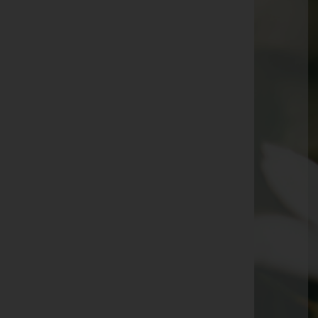
Sieglinde Ruech -
Inzing
Helmut Sebastian Wild -
Zirl
Herta Kofler -
Oberperfuss
Margarete März -
Zirl
Dipl.-Ing. Hans Partl -
Kematen
Maria Krangler -
Innsbruck
Christine Mattersberger -
Innsbruck
Helga Gapp-Witting -
Zirl
Igor Brose
Gaby Seyrling -
Seefeld
Traudl Flader -
Völs
Waltraud Gruber -
Inzing