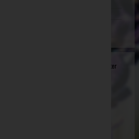
Schwaz
Vorarlberg
Wien
Bestattungsinstitut Ing. Dr. Karl Neurauter
e.U. - Bestattungsinstitut Neurauter
Innsbruck-Land, Tirol
Website:
http://www.bestattungsinstitut.at
E-Mail:
neurauter@bestattungsinstitut.at
Mobil: +43(0)699 10132000
Telefon: +43(0)5238 52490
Fax: +43(0)5238 52490 6
Zirl