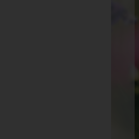
Auergasse 8a, 6170 Zirl
Website:
http://www.bestattungsinstitut.at
E-Mail:
neurauter@bestattungsinstitut.at
Mobil: +43 699 10132000
Telefon: +43 5238 52490
Fax: +43 5238 52490-6
Aktuelle Todesfälle
Anneliese Valgoi -
Seefeld
Friedrich Schöpf -
Neustift im Stubaital
Irma Spindler -
Sellrain
Viktor Angerer -
Kematen in Tirol
Johann Maurer -
Untermieming
Hermann Fixl -
Rinn
Inge Huber -
Völs