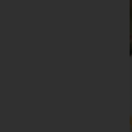
Wien 15.,Rudolfsheim-Fünfhaus
Wien 16.,Ottakring
Wien 17.,Hernals
Wien 18.,Währing
Wien 19.,Döbling
Wien 20.,Brigittenau
Wien 21.,Floridsdorf
Wien 22.,Donaustadt
Wien 23.,Liesing
Wien(Stadt)