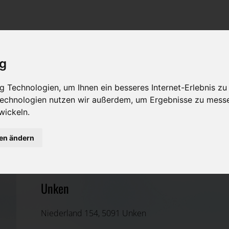
Rat & Hilfe im Trauerfall
Bestattungsarten
Was ist zu tun im Todesfall?
Traditionelle Bestattungsarten
ig
Bestattungsarten
Alternative Bestattungsarten
 Technologien, um Ihnen ein besseres Internet-Erlebnis zu
Leistungen des Bestatters
 Technologien nutzen wir außerdem, um Ergebnisse zu mess
wickeln.
Kosten
C & H Sturm GmbH
gen ändern
Vorsorge
Zell am See, Salzburg
Unken
Niederland 154, 5091 Unken