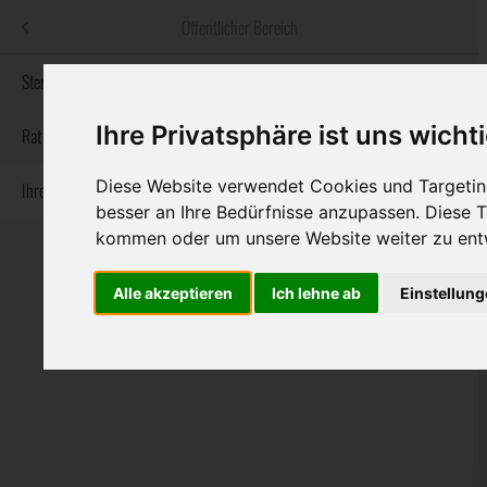
Menü
Öffentlicher Bereich
bestatter
.at
Sterbeanzeigen
Ihre Privatsphäre ist uns wicht
Informationswebsite der österreichischen Bestatter
Rat & Hilfe im Trauerfall
Diese Website verwendet Cookies und Targeting
Ihre Bestatter
Navigation
Sterbeanzeigen
Rat & Hilfe im Trauerfall
Ihre Bestatter
besser an Ihre Bedürfnisse anzupassen. Diese
überspringen
kommen oder um unsere Website weiter zu ent
Alle akzeptieren
Ich lehne ab
Einstellun
Bundesland
Burgenland