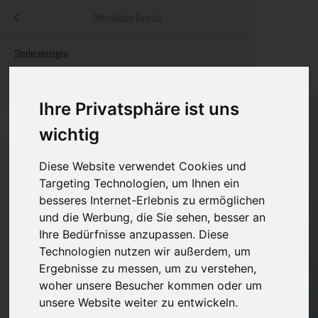
Menü
Öffentlicher Bereich
bestatter
.at
Sterbeanzeigen
Was ist zu tun
Traditionelle
Informationswebsite der österreichischen Bestatter
ch
Rat & Hilfe im Trauerfall
Bestattungsar
Alternative B
Ihre Privatsphäre ist uns
Navigation
h
Ihre Bestatter
Leistungen de
überspringen
wichtig
Kosten
Diese Website verwendet Cookies und
Targeting Technologien, um Ihnen ein
Vorsorge
besseres Internet-Erlebnis zu ermöglichen
Bundesland
und die Werbung, die Sie sehen, besser an
Ihre Bedürfnisse anzupassen. Diese
Technologien nutzen wir außerdem, um
Burgenland
Ergebnisse zu messen, um zu verstehen,
Eisenstadt-Umgebung
woher unsere Besucher kommen oder um
unsere Website weiter zu entwickeln.
Eisenstadt(Stadt)