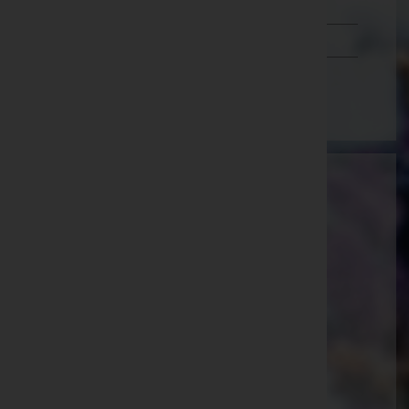
Tirol
Vorarlberg
Wien
Dewanger GmbH & Co KG
Kaiser Josef-Straße 7
Sankt Pölten(Land), Niederösterreich
Website:
https://dewanger.at
E-Mail:
office@dewanger.at
Telefon: 0223163310
Breitenfurt bei Wien
Hauptstraße 111b, 2384 Breitenfurt bei Wien