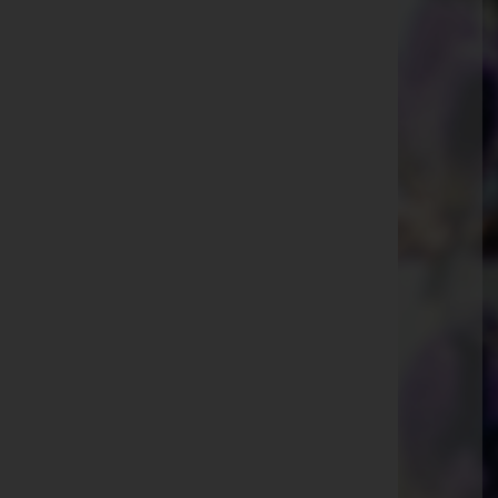
Laab im Walde
Schulgasse 2, 2381 Laab im Walde
Mauerbach
Allhangstraße 14, 3001 Mauerbach
Gablitz
Ferdinand-Ebner-Gasse 4, 3003 Gablitz
Wolfsgraben
Hauptstraße 54, 3012 Wolfsgraben
Pressbaum
Hauptstraße 81, 3021 Pressbaum
Purkersdorf