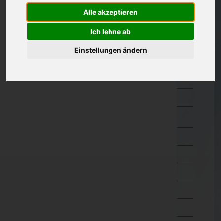
Güssing
Alle akzeptieren
Jennersdorf
Ich lehne ab
Mattersburg
Einstellungen ändern
Neusiedl am See
Oberpullendorf
Oberwart
Rust(Stadt)
Kärnten
Niederösterreich
Oberösterreich
Salzburg
Steiermark