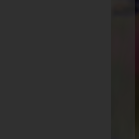
Kaiser Josef-Straße 7, 3002 Purkersdorf
Tullnerbach
Knabstraße 9, 3013 Tullnerbach
Pressbaum
Hauptstraße 38a, 3021 Pressbaum
Purkersdorf
Tullnerbachstraße 53, 3011 Purkersdorf
Aktuelle Todesfälle
Helmut Puchinger -
Pressbaum
Karl Nowotny -
Gablitz