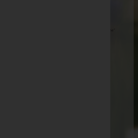
Ingeborg Doppelreiter -
Kirche Wolfsgraben
Hilga Eschner -
Friedhof Breitenfurt
Robert Hengstberger -
Naturbestattung "Feihlerhöhe"
Purkersdorf
Zlatko Lubisavljevic -
Friedhof Tullnerbach
Dipl. Ing. Peter Maitz -
Kirche Kloster St. Josef
Karl Handl -
Friedhof Pressbaum
Ilse Gruber -
Friedhof Hütteldorf
Rosemarie Kellner -
Purkersdorf
Elfriede Mödlagl -
Friedhof Pressbaum
Helga Hauk -
Purkersdorf
Maria Roth
Ingrid Mattes -
Friedhof Breitenfurt