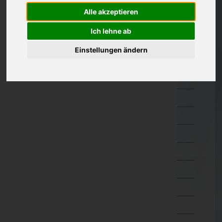
Oberösterreich
Alle akzeptieren
Salzburg
Ich lehne ab
Steiermark
Einstellungen ändern
Tirol
Imst
Innsbruck-Land
Innsbruck-Stadt
Kitzbühel
Kufstein
Landeck
Lienz
Reutte