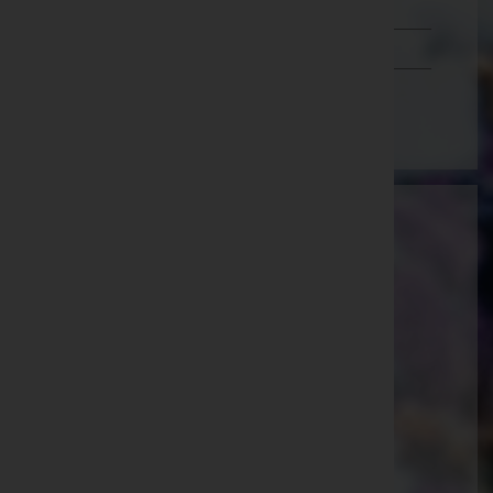
Schwaz
Vorarlberg
Wien
Dewanger GmbH & Co KG
Kaiser Josef-Straße 7
Sankt Pölten(Land), Niederösterreich
Website:
https://dewanger.at
E-Mail:
office@dewanger.at
Telefon: 0223163310
Breitenfurt bei Wien
Hauptstraße 111b, 2384 Breitenfurt bei Wien