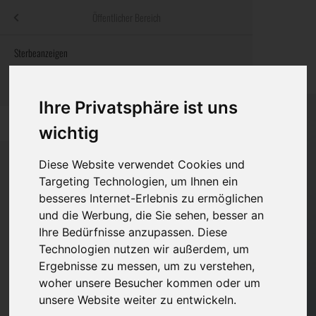
Menü
Öffentlicher Bereich
bestatter
.at
Sterbeanzeigen
Was ist zu tun
Traditionelle
Informationswebsite der österreichischen Bestatter
ch
Rat & Hilfe im Trauerfall
Bestattungsar
Alternative B
Ihre Privatsphäre ist uns
Navigation
h
Ihre Bestatter
Leistungen de
überspringen
wichtig
Kosten
Diese Website verwendet Cookies und
Targeting Technologien, um Ihnen ein
Vorsorge
besseres Internet-Erlebnis zu ermöglichen
Bundesland
und die Werbung, die Sie sehen, besser an
Ihre Bedürfnisse anzupassen. Diese
Technologien nutzen wir außerdem, um
Burgenland
Ergebnisse zu messen, um zu verstehen,
Kärnten
woher unsere Besucher kommen oder um
unsere Website weiter zu entwickeln.
Niederösterreich