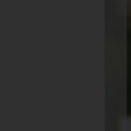
Dagmar Fratrics -
Pfarrkirche Wolfsgraben
Annemarie Sagmüller -
Friedhof Breitenfurt
Ing. Horst Stattin -
Friedhof Purkersdorf
Katica Merkscha -
Friedhof Purkersdorf
Dipl.-Ing. Dr. Norbert Ratheiser -
Pfarrkirche
Pressbaum
Christian Röhrich -
Friedhof Purkersdorf
Christina Söldner -
Pfarrkirche Pressbaum
Johann Auer -
Friedhof Gablitz
Dr. Günter Strack -
Pfarrkirche Purkersdorf
Josef Fahrecker -
Friedhof Breitenfurt
Dkfm. Dr. Wolfgang Horner -
Friedhof Pressbaum
Eduard Grollmuss -
Kirche Wolfsgraben