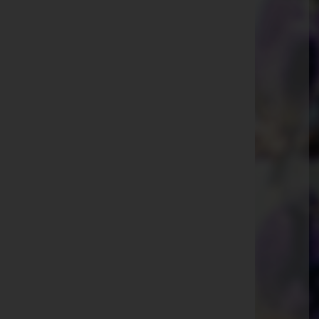
Laab im Walde
Schulgasse 2, 2381 Laab im Walde
Mauerbach
Allhangstraße 14, 3001 Mauerbach
Gablitz
Ferdinand-Ebner-Gasse 4, 3003 Gablitz
Wolfsgraben
Hauptstraße 54, 3012 Wolfsgraben
Pressbaum
Hauptstraße 81, 3021 Pressbaum
Purkersdorf