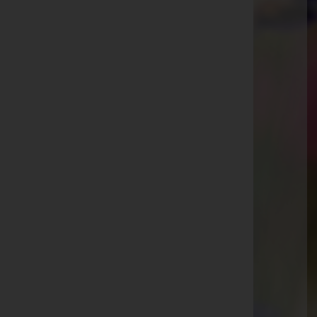
Kaiser Josef-Straße 7, 3002 Purkersdorf
Tullnerbach
Knabstraße 9, 3013 Tullnerbach
Pressbaum
Hauptstraße 38a, 3021 Pressbaum
Purkersdorf
Tullnerbachstraße 53, 3011 Purkersdorf
Aktuelle Todesfälle
Elisabeth Neuroth -
Friedhof Hadersdorf
Gertrud Haas -
Friedhof Purkersdorf