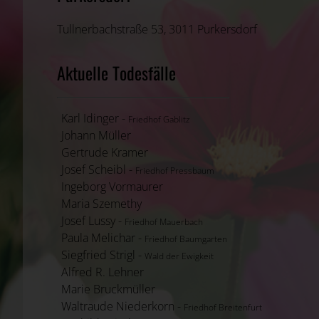
Tullnerbachstraße 53, 3011 Purkersdorf
Aktuelle Todesfälle
Karl Idinger -
Friedhof Gablitz
Johann Müller
Gertrude Kramer
Josef Scheibl -
Friedhof Pressbaum
Ingeborg Vormaurer
Maria Szemethy
Josef Lussy -
Friedhof Mauerbach
Paula Melichar -
Friedhof Baumgarten
Siegfried Strigl -
Wald der Ewigkeit
Alfred R. Lehner
Marie Bruckmüller
Waltraude Niederkorn -
Friedhof Breitenfurt