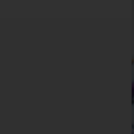
Kärnten
Niederösterreich
Oberösterreich
Salzburg
Steiermark
Tirol
Vorarlberg
Bludenz
Bregenz
Dornbirn
Feldkirch