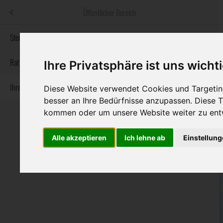
Menü
Öffentlicher Bereich
bestatter
.at
Sterbeanzeigen
Informationswebsite der österreichischen Bestatter
Rat & Hilfe im Trauerfall
Ihre Privatsphäre ist uns wicht
Ihre Bestatter
Navigation
Diese Website verwendet Cookies und Targeting
Sterbeanzeigen
Rat & Hilfe im Trauerfall
Ihre Bestatter
überspringen
besser an Ihre Bedürfnisse anzupassen. Diese
kommen oder um unsere Website weiter zu ent
Alle akzeptieren
Ich lehne ab
Einstellun
Bundesland
Burgenland