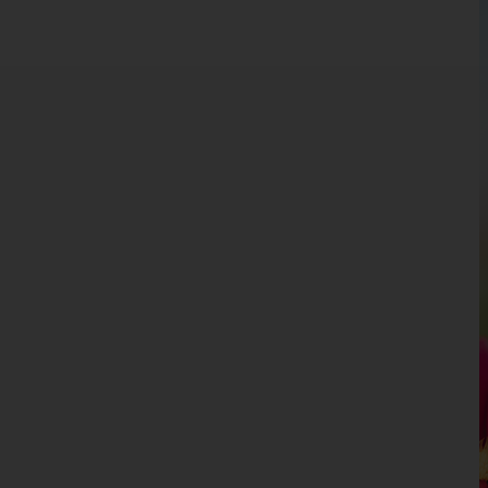
Kärnten
Niederösterreich
Oberösterreich
Salzburg
Hallein
Salzburg-Umgebung
Salzburg(Stadt)
Sankt Johann im Pongau
Tamsweg
Zell am See
Steiermark