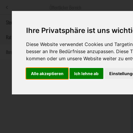
Menü
Öffentlicher Bereich
bestatter
.at
Sterbeanzeigen
Ihre Privatsphäre ist uns wicht
Informationswebsite der österreichischen Bestatter
Rat & Hilfe im Trauerfall
Diese Website verwendet Cookies und Targeting
besser an Ihre Bedürfnisse anzupassen. Diese
Ihre Bestatter
Navigation
Sterbeanzeigen
Rat & Hilfe im Trauerfall
Ihre Bestatter
kommen oder um unsere Website weiter zu ent
überspringen
Alle akzeptieren
Ich lehne ab
Einstellun
Bundesland
Burgenland