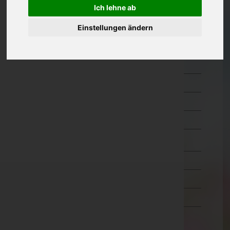
Ich lehne ab
Oberösterreich
Einstellungen ändern
Salzburg
Hallein
Salzburg-Umgebung
Salzburg(Stadt)
Sankt Johann im Pongau
Tamsweg
Zell am See
Steiermark
Tirol
Vorarlberg
Wien