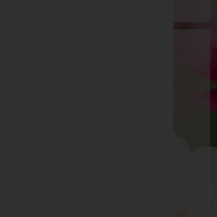
Franz Engl
Gmunden, Oberösterreich
Mobil: 0664/4506501
Telefon: 06133/5527
Ebensee
Langbathstraße 52A, 4802 Ebensee
Traunkirchen
Winkl 26, 4801 Traunkirchen
Aktuelle Todesfälle