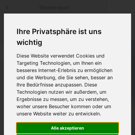
Menü
Öffentlicher Bereich
bestatter
.at
Sterbeanzeigen
Was ist zu tun
Traditionelle
Ihre Privatsphäre ist uns
Informationswebsite der österreichischen Bestatter
ch
Rat & Hilfe im Trauerfall
Bestattungsar
Alternative B
wichtig
Navigation
h
Ihre Bestatter
Leistungen de
überspringen
Diese Website verwendet Cookies und
Targeting Technologien, um Ihnen ein
Kosten
besseres Internet-Erlebnis zu ermöglichen
und die Werbung, die Sie sehen, besser an
Vorsorge
Ihre Bedürfnisse anzupassen. Diese
Bundesland
Technologien nutzen wir außerdem, um
Ergebnisse zu messen, um zu verstehen,
woher unsere Besucher kommen oder um
Burgenland
unsere Website weiter zu entwickeln.
Kärnten
Alle akzeptieren
Niederösterreich