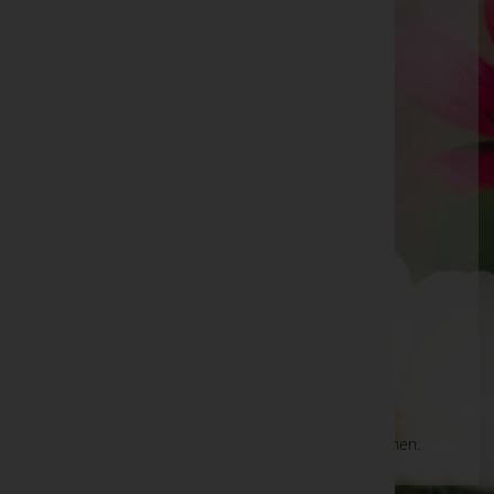
Franz Engl
Gmunden, Oberösterreich
Mobil: 0664/4506501
Telefon: 06133/5527
Ebensee
Langbathstraße 52A, 4802 Ebensee
Traunkirchen
Winkl 26, 4801 Traunkirchen
Aktuelle Todesfälle
Es gibt keine Einträge, die Ihrer Suche entsprechen.