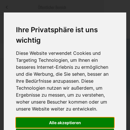
Menü
Öffentlicher Bereich
bestatter
.at
Sterbeanzeigen
Was ist zu tun
Traditionelle
Ihre Privatsphäre ist uns
Informationswebsite der österreichischen Bestatter
ch
Rat & Hilfe im Trauerfall
Bestattungsar
Alternative B
wichtig
Navigation
h
Ihre Bestatter
Leistungen de
überspringen
Diese Website verwendet Cookies und
Targeting Technologien, um Ihnen ein
Kosten
besseres Internet-Erlebnis zu ermöglichen
und die Werbung, die Sie sehen, besser an
Vorsorge
Ihre Bedürfnisse anzupassen. Diese
Bundesland
Technologien nutzen wir außerdem, um
Ergebnisse zu messen, um zu verstehen,
woher unsere Besucher kommen oder um
Burgenland
unsere Website weiter zu entwickeln.
Kärnten
Alle akzeptieren
Niederösterreich