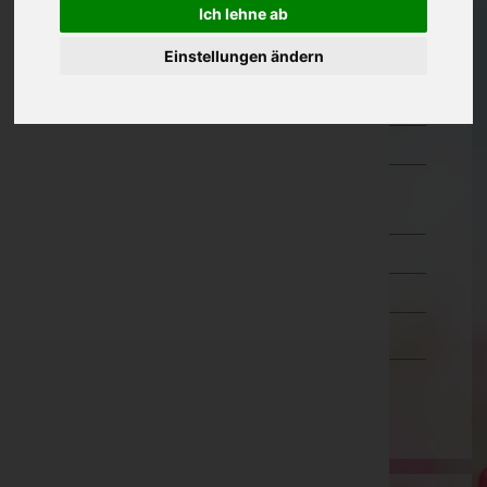
Ich lehne ab
Oberösterreich
Einstellungen ändern
Salzburg
Steiermark
Tirol
Vorarlberg
Bludenz
Bregenz
Dornbirn
Feldkirch
Wien