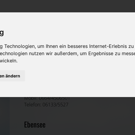
Rat & Hilfe im Trauerfall
Bestattungsarten
Was ist zu tun im Todesfall?
Traditionelle Bestattungsarten
ig
Bestattungsarten
Alternative Bestattungsarten
 Technologien, um Ihnen ein besseres Internet-Erlebnis zu
Leistungen des Bestatters
 Technologien nutzen wir außerdem, um Ergebnisse zu mess
wickeln.
Kosten
Franz Engl
gen ändern
Vorsorge
Gmunden, Oberösterreich
Mobil: 0664/4506501
Telefon: 06133/5527
Ebensee