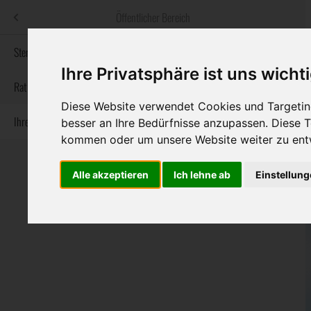
Menü
Öffentlicher Bereich
bestatter
.at
Sterbeanzeigen
Ihre Privatsphäre ist uns wicht
Informationswebsite der österreichischen Bestatter
Rat & Hilfe im Trauerfall
Diese Website verwendet Cookies und Targeting
Ihre Bestatter
besser an Ihre Bedürfnisse anzupassen. Diese
Navigation
Sterbeanzeigen
Rat & Hilfe im Trauerfall
Ihre Bestatter
kommen oder um unsere Website weiter zu ent
überspringen
Alle akzeptieren
Ich lehne ab
Einstellun
Bundesland
Burgenland