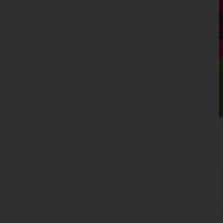
Oberösterreich
Salzburg
Steiermark
Tirol
Vorarlberg
Wien