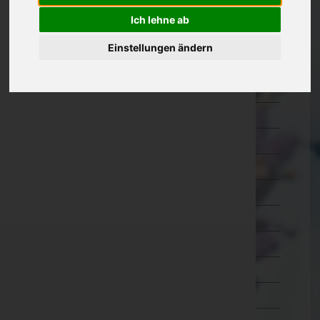
Oberösterreich
Ich lehne ab
Braunau am Inn
Einstellungen ändern
Eferding
Freistadt
Gmunden
Grieskirchen
Kirchdorf an der Krems
Linz-Land
Linz(Stadt)
Perg
Ried im Innkreis
Rohrbach