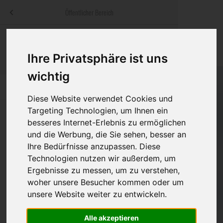
Menü
Öffentlicher Bereich
bestatter
.at
Sterbeanzeigen
Was ist zu tun
Traditionelle
Informationswebsite der österreichischen Bestatter
Ihre Privatsphäre ist uns
ch
Rat & Hilfe im Trauerfall
Bestattungsar
Alternative B
wichtig
Navigation
h
Ihre Bestatter
Leistungen de
überspringen
Diese Website verwendet Cookies und
Targeting Technologien, um Ihnen ein
Kosten
besseres Internet-Erlebnis zu ermöglichen
und die Werbung, die Sie sehen, besser an
Vorsorge
Bundesland
Ihre Bedürfnisse anzupassen. Diese
Technologien nutzen wir außerdem, um
Ergebnisse zu messen, um zu verstehen,
Burgenland
woher unsere Besucher kommen oder um
unsere Website weiter zu entwickeln.
Kärnten
Niederösterreich
Alle akzeptieren