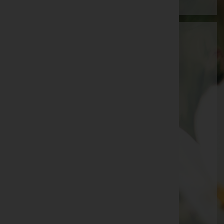
Franz Engl
Gmunden, Oberösterreich
Mobil: 0664/4506501
Telefon: 06133/5527
Ebensee
Langbathstraße 52A, 4802 Ebensee
Traunkirchen
Winkl 26, 4801 Traunkirchen
Aktuelle Todesfälle