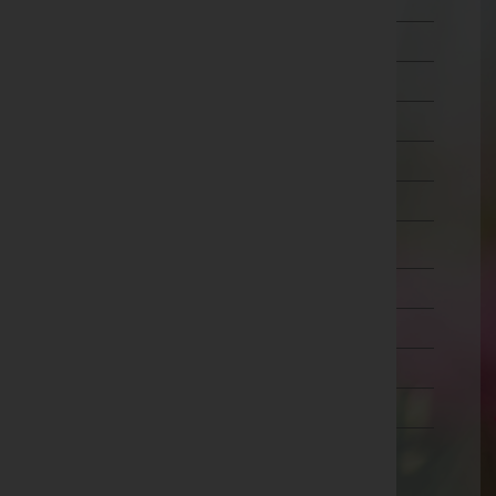
Schärding
Steyr-Land
Steyr(Stadt)
Urfahr-Umgebung
Vöcklabruck
Wels-Land
Wels(Stadt)
Salzburg
Steiermark
Tirol
Vorarlberg
Wien