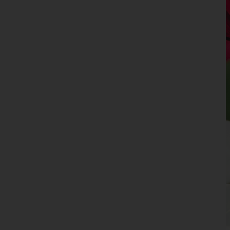
Oberösterreich
Salzburg
Steiermark
Tirol
Vorarlberg
Wien