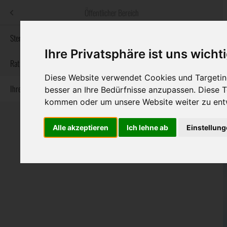
Menü
Öffentlicher Bereich
bestatter
.at
Sterbeanzeigen
Ihre Privatsphäre ist uns wicht
Informationswebsite der österreichischen Bestatter
Rat & Hilfe im Trauerfall
Diese Website verwendet Cookies und Targeting
Ihre Bestatter
besser an Ihre Bedürfnisse anzupassen. Diese
Navigation
Sterbeanzeigen
Rat & Hilfe im Trauerfall
Ihre Bestatter
kommen oder um unsere Website weiter zu ent
überspringen
Alle akzeptieren
Ich lehne ab
Einstellun
Bundesland
Burgenland