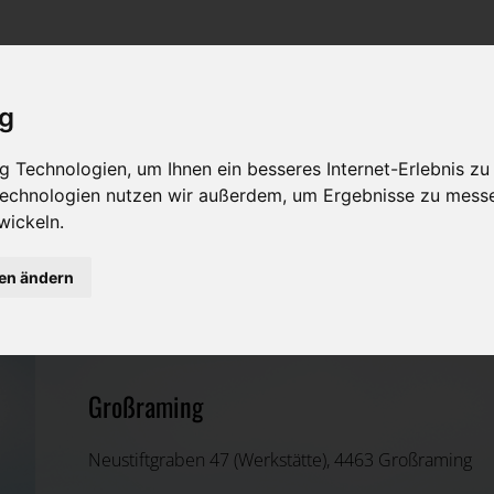
Rat & Hilfe im Trauerfall
Bestattungsarten
Was ist zu tun im Todesfall?
Traditionelle Bestattungsarten
ig
Bestattungsarten
Alternative Bestattungsarten
 Technologien, um Ihnen ein besseres Internet-Erlebnis zu
Leistungen des Bestatters
 Technologien nutzen wir außerdem, um Ergebnisse zu mess
wickeln.
Kosten
Josef Großalber Verlassenschaft
gen ändern
Vorsorge
Steyr-Land, Oberösterreich
Großraming
Neustiftgraben 47 (Werkstätte), 4463 Großraming