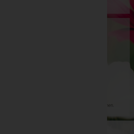
Julia Matausch
Innsbruck-Land, Tirol
Absam
Dörferstraße 54, 6067 Absam
Aktuelle Todesfälle
Es gibt keine Einträge, die Ihrer Suche entsprechen.
WKO-Link
EIN SERVICE DER