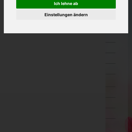
Ich lehne ab
Oberösterreich
Einstellungen ändern
Salzburg
Hallein
Salzburg-Umgebung
Salzburg(Stadt)
Sankt Johann im Pongau
Tamsweg
Zell am See
Steiermark
Tirol
Vorarlberg
Wien