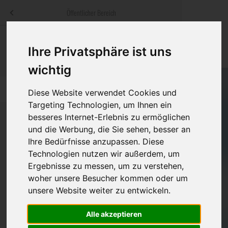
Menü
Öffentlicher Bereich
bestatter
.at
Sterbeanzeigen
Was ist zu tun
Traditionelle
Ihre Privatsphäre ist uns
Informationswebsite der österreichischen Bestatter
ch
Rat & Hilfe im Trauerfall
Bestattungsar
Alternative B
wichtig
Navigation
h
Ihre Bestatter
Leistungen de
überspringen
Diese Website verwendet Cookies und
Targeting Technologien, um Ihnen ein
Kosten
besseres Internet-Erlebnis zu ermöglichen
und die Werbung, die Sie sehen, besser an
Vorsorge
Ihre Bedürfnisse anzupassen. Diese
Bundesland
Technologien nutzen wir außerdem, um
Ergebnisse zu messen, um zu verstehen,
woher unsere Besucher kommen oder um
Burgenland
unsere Website weiter zu entwickeln.
Kärnten
Alle akzeptieren
Niederösterreich