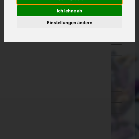
Oberösterreich
Ich lehne ab
Salzburg
Einstellungen ändern
Hallein
Salzburg-Umgebung
Salzburg(Stadt)
Sankt Johann im Pongau
Tamsweg
Zell am See
Steiermark
Tirol
Vorarlberg
Wien