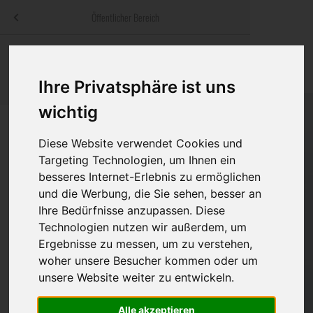
Menü
Öffentlicher Bereich
bestatter
.at
Sterbeanzeigen
Was ist zu tun
Traditionelle
Informationswebsite der österreichischen Bestatter
Ihre Privatsphäre ist uns
ch
Rat & Hilfe im Trauerfall
Bestattungsar
Alternative B
wichtig
Navigation
h
Ihre Bestatter
Leistungen de
überspringen
Diese Website verwendet Cookies und
Kosten
Targeting Technologien, um Ihnen ein
besseres Internet-Erlebnis zu ermöglichen
Vorsorge
und die Werbung, die Sie sehen, besser an
Bundesland
Ihre Bedürfnisse anzupassen. Diese
Technologien nutzen wir außerdem, um
Ergebnisse zu messen, um zu verstehen,
Burgenland
woher unsere Besucher kommen oder um
unsere Website weiter zu entwickeln.
Kärnten
Niederösterreich
Alle akzeptieren