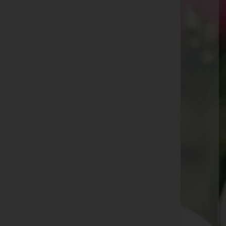
Herta Keckeis
Herta Walser
Isabella Resch
Hildegard Längle
Barbara Achorner
Silvia Urban
"Heidi" Margot Sieber
Richard Cerkl
Herbert Allgäuer
Hermi Albert
Johann "Hans" Amann
Jakob Marte