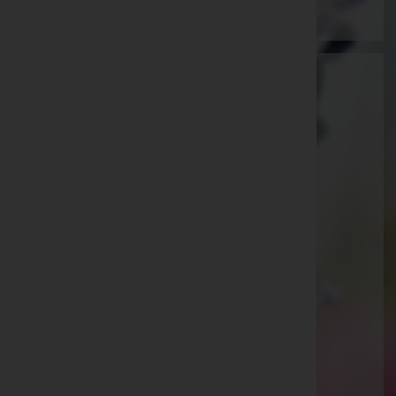
Martin Gohm
Feldkirch, Vorarlberg
E-Mail:
bestattung@gohm.at
Feldkirch
Schregenbergstraße 5, 6800 Feldkirch
Aktuelle Todesfälle
Isabella Fischer
Wolfgang Madel
Walter Enzenhofer