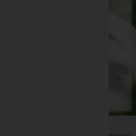
Otmar Gassner
Wilfried Lutz
Agathe Lampert
Anita Büchel
Hugo Ess
Helga Vaukner
Helmut Ernstson
Kurt Ess
Seite 2 von 17
Zurück
1
2
3
4
5
6
7
Vorwärts
Ende
WKO-Link
EIN SERVICE DER
Impressum
|
Datenschutz
|
Barrierefreiheitserklärung