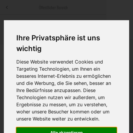
Menü
Öffentlicher Bereich
bestatter
.at
Sterbeanzeigen
Was ist zu tun
Traditionelle
Informationswebsite der österreichischen Bestatter
Ihre Privatsphäre ist uns
ch
Rat & Hilfe im Trauerfall
Bestattungsar
Alternative B
Navigation
wichtig
h
Ihre Bestatter
Leistungen de
überspringen
Diese Website verwendet Cookies und
Kosten
Targeting Technologien, um Ihnen ein
besseres Internet-Erlebnis zu ermöglichen
Vorsorge
und die Werbung, die Sie sehen, besser an
Bundesland
Ihre Bedürfnisse anzupassen. Diese
Technologien nutzen wir außerdem, um
Ergebnisse zu messen, um zu verstehen,
Burgenland
woher unsere Besucher kommen oder um
unsere Website weiter zu entwickeln.
Kärnten
Niederösterreich
Alle akzeptieren