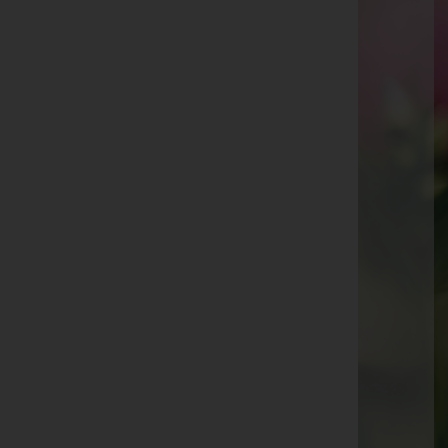
Gebhard "Gebi" Ulmer
Edith Haberl-Vonbun
Günter Winkler
Karin Kneringer
Hermann Josef Morscher
Helene Pucher
Ludwina Vogt
Rosmarie Allgäuer
Isolde Rosenberger
Ingrid Maria Lins
Reinhard Decker
Juliana Milkovics