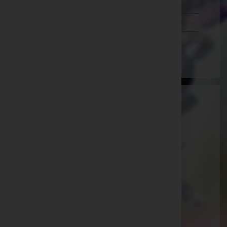
Schwaz
Vorarlberg
Wien
Martin Gohm
Feldkirch, Vorarlberg
E-Mail:
bestattung@gohm.at
Feldkirch
Schregenbergstraße 5, 6800 Feldkirch
Aktuelle Todesfälle