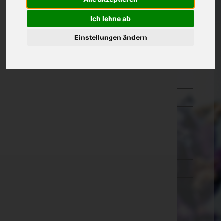
Oberösterreich
Ich lehne ab
Salzburg
Einstellungen ändern
Steiermark
Tirol
Imst
Innsbruck-Land
Innsbruck-Stadt
Kitzbühel
Kufstein
Landeck
Lienz
Reutte