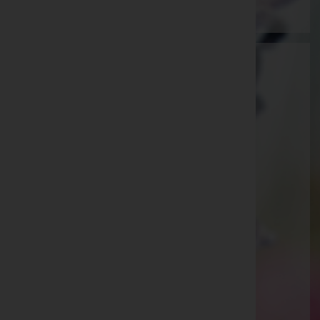
Martin Gohm
Feldkirch, Vorarlberg
E-Mail:
bestattung@gohm.at
Feldkirch
Schregenbergstraße 5, 6800 Feldkirch
Aktuelle Todesfälle
Angelika Josefine Schneider
Johanna "Hanni" Obriejetan
Richard "Ritschi" Bayer