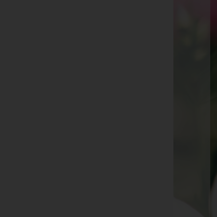
Albert Mähr
Helmut Malin
Dr. Werner Richard Nagel
Hildegard Bertschler
Josef "Pepi" Schwar
Siegbert Nachbaur
Annemarie Ebenberger
Brigitte Gruber
Hans Albert
Rudolf Walser
Brunhilde "Bruni" Ritter
Hubert Thurnwalder