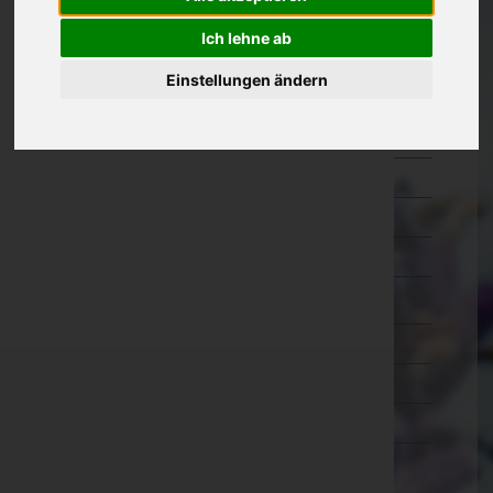
Oberösterreich
Ich lehne ab
Salzburg
Einstellungen ändern
Hallein
Salzburg-Umgebung
Salzburg(Stadt)
Sankt Johann im Pongau
Tamsweg
Zell am See
Steiermark
Tirol
Vorarlberg
Wien