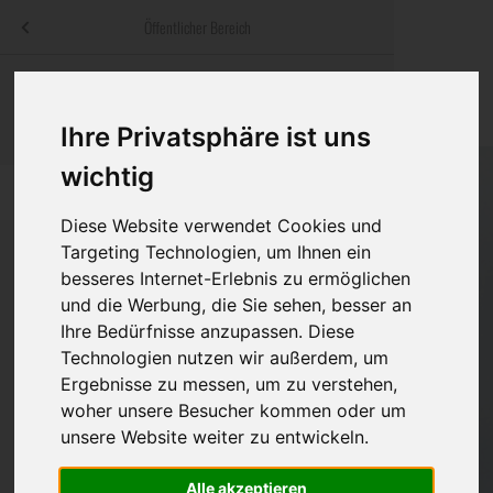
Menü
Öffentlicher Bereich
bestatter
.at
Sterbeanzeigen
Was ist zu tun
Traditionelle
Informationswebsite der österreichischen Bestatter
Ihre Privatsphäre ist uns
ch
Rat & Hilfe im Trauerfall
Bestattungsar
Alternative B
wichtig
Navigation
h
Ihre Bestatter
Leistungen de
überspringen
Diese Website verwendet Cookies und
Kosten
Targeting Technologien, um Ihnen ein
besseres Internet-Erlebnis zu ermöglichen
Vorsorge
und die Werbung, die Sie sehen, besser an
Bundesland
Ihre Bedürfnisse anzupassen. Diese
Technologien nutzen wir außerdem, um
Ergebnisse zu messen, um zu verstehen,
Burgenland
woher unsere Besucher kommen oder um
unsere Website weiter zu entwickeln.
Kärnten
Niederösterreich
Alle akzeptieren