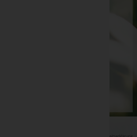
Hans Albert
Rudolf Walser
Brunhilde "Bruni" Ritter
Hubert Thurnwalder
Iris Schranz
Herlinde Panhofer
Inge Pircher
Roswitha Knezaurek
Seite 5 von 17
Anfang
Zurück
2
3
4
5
6
7
8
Vorwärts
Ende
WKO-Link
EIN SERVICE DER
Impressum
|
Datenschutz
|
Barrierefreiheitserklärung