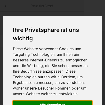
Menü
Öffentlicher Bereich
bestatter
.at
Sterbeanzeigen
Was ist zu tun
Traditionelle
Informationswebsite der österreichischen Bestatter
Ihre Privatsphäre ist uns
ch
Rat & Hilfe im Trauerfall
Bestattungsar
Alternative B
Navigation
wichtig
h
Ihre Bestatter
Leistungen de
überspringen
Diese Website verwendet Cookies und
Kosten
Targeting Technologien, um Ihnen ein
besseres Internet-Erlebnis zu ermöglichen
Vorsorge
und die Werbung, die Sie sehen, besser an
Bundesland
Ihre Bedürfnisse anzupassen. Diese
Technologien nutzen wir außerdem, um
Ergebnisse zu messen, um zu verstehen,
Burgenland
woher unsere Besucher kommen oder um
unsere Website weiter zu entwickeln.
Kärnten
Niederösterreich
Alle akzeptieren