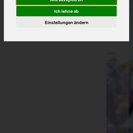
Oberösterreich
Ich lehne ab
Salzburg
Einstellungen ändern
Steiermark
Tirol
Imst
Innsbruck-Land
Innsbruck-Stadt
Kitzbühel
Kufstein
Landeck
Lienz
Reutte