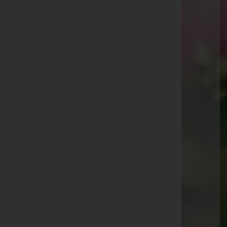
Irmgard Schöch
Angelika Josefine Schneider
Johanna "Hanni" Obriejetan
Richard "Ritschi" Bayer
Albert Mähr
Helmut Malin
Dr. Werner Richard Nagel
Hildegard Bertschler
Josef "Pepi" Schwar
Siegbert Nachbaur
Brigitte Gruber
Annemarie Ebenberger