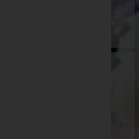
Schwaz
Vorarlberg
Wien
Martin Gohm
Feldkirch, Vorarlberg
E-Mail:
bestattung@gohm.at
Feldkirch
Schregenbergstraße 5, 6800 Feldkirch
Aktuelle Todesfälle