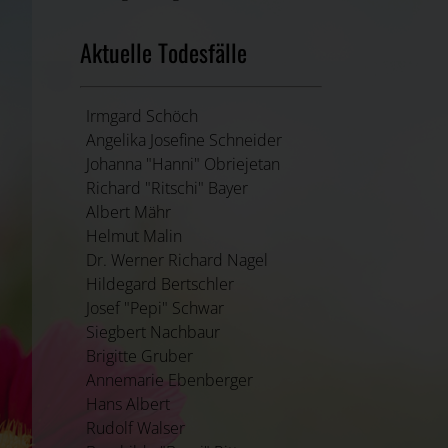
Aktuelle Todesfälle
Irmgard Schöch
Angelika Josefine Schneider
Johanna "Hanni" Obriejetan
Richard "Ritschi" Bayer
Albert Mähr
Helmut Malin
Dr. Werner Richard Nagel
Hildegard Bertschler
Josef "Pepi" Schwar
Siegbert Nachbaur
Brigitte Gruber
Annemarie Ebenberger
Hans Albert
Rudolf Walser