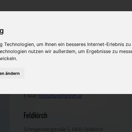
Rat & Hilfe im Trauerfall
Bestattungsarten
Was ist zu tun im Todesfall?
Traditionelle Bestattungsarten
ig
Bestattungsarten
Alternative Bestattungsarten
 Technologien, um Ihnen ein besseres Internet-Erlebnis zu
Leistungen des Bestatters
 Technologien nutzen wir außerdem, um Ergebnisse zu mess
wickeln.
Kosten
gen ändern
Martin Gohm
Vorsorge
Feldkirch, Vorarlberg
E-Mail:
bestattung@gohm.at
Feldkirch
Schregenbergstraße 5, 6800 Feldkirch