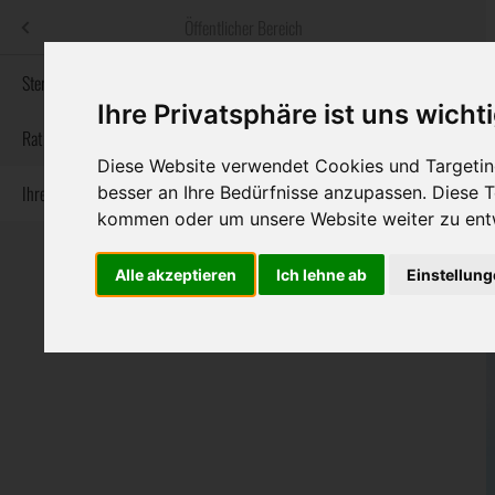
Menü
Öffentlicher Bereich
bestatter
.at
Sterbeanzeigen
Ihre Privatsphäre ist uns wicht
Informationswebsite der österreichischen Bestatter
Rat & Hilfe im Trauerfall
Diese Website verwendet Cookies und Targeting
Ihre Bestatter
besser an Ihre Bedürfnisse anzupassen. Diese
Navigation
Sterbeanzeigen
Rat & Hilfe im Trauerfall
Ihre Bestatter
kommen oder um unsere Website weiter zu ent
überspringen
Alle akzeptieren
Ich lehne ab
Einstellun
Bundesland
Burgenland