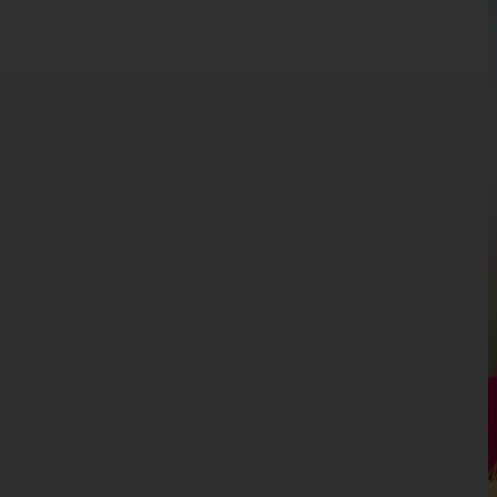
Kärnten
Niederösterreich
Oberösterreich
Salzburg
Steiermark
Tirol
Vorarlberg
Bludenz
Bregenz
Dornbirn
Feldkirch