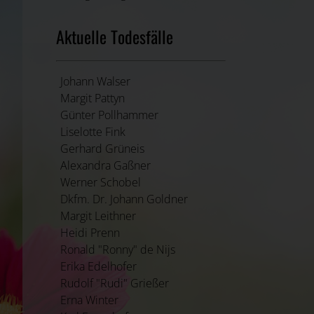
Aktuelle Todesfälle
Johann Walser
Margit Pattyn
Günter Pollhammer
Liselotte Fink
Gerhard Grüneis
Alexandra Gaßner
Werner Schobel
Dkfm. Dr. Johann Goldner
Margit Leithner
Heidi Prenn
Ronald "Ronny" de Nijs
Erika Edelhofer
Rudolf "Rudi" Grießer
Erna Winter