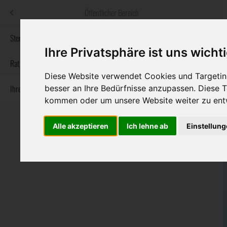
Menü
Öffentlicher Bereich
bestatter
.at
Sterbeanzeigen
Ihre Privatsphäre ist uns wicht
Informationswebsite der österreichischen Bestatter
Rat & Hilfe im Trauerfall
Diese Website verwendet Cookies und Targeting
Ihre Bestatter
besser an Ihre Bedürfnisse anzupassen. Diese
Navigation
Sterbeanzeigen
Rat & Hilfe im Trauerfall
Ihre Bestatter
kommen oder um unsere Website weiter zu ent
überspringen
Alle akzeptieren
Ich lehne ab
Einstellun
Bundesland
Burgenland