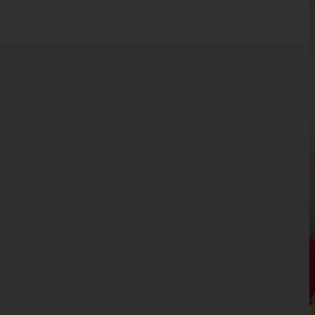
Kärnten
Niederösterreich
Oberösterreich
Salzburg
Steiermark
Tirol
Vorarlberg
Bludenz
Bregenz
Dornbirn
Feldkirch