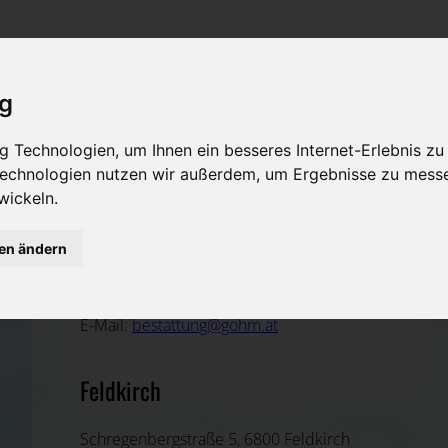
Rat & Hilfe im Trauerfall
Bestattungsarten
Was ist zu tun im Todesfall?
Traditionelle Bestattungsarten
ig
Bestattungsarten
Alternative Bestattungsarten
 Technologien, um Ihnen ein besseres Internet-Erlebnis zu
Leistungen des Bestatters
 Technologien nutzen wir außerdem, um Ergebnisse zu mess
wickeln.
Kosten
gen ändern
Martin Gohm
Vorsorge
Feldkirch, Vorarlberg
E-Mail:
bestattung@gohm.at
Feldkirch
Schregenbergstraße 5, 6800 Feldkirch