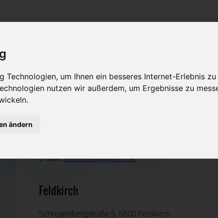
Rat & Hilfe im Trauerfall
Bestattungsarten
Was ist zu tun im Todesfall?
Traditionelle Bestattungsarten
ig
Bestattungsarten
Alternative Bestattungsarten
 Technologien, um Ihnen ein besseres Internet-Erlebnis zu
Leistungen des Bestatters
 Technologien nutzen wir außerdem, um Ergebnisse zu mess
wickeln.
Kosten
Martin Gohm
gen ändern
Vorsorge
Feldkirch, Vorarlberg
E-Mail:
bestattung@gohm.at
Feldkirch
Schregenbergstraße 5, 6800 Feldkirch