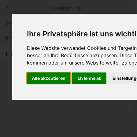
Menü
Öffentlicher Bereich
bestatter
.at
Sterbeanzeigen
Ihre Privatsphäre ist uns wicht
Informationswebsite der österreichischen Bestatter
Rat & Hilfe im Trauerfall
Diese Website verwendet Cookies und Targeting
Ihre Bestatter
Navigation
besser an Ihre Bedürfnisse anzupassen. Diese
Sterbeanzeigen
Rat & Hilfe im Trauerfall
Ihre Bestatter
überspringen
kommen oder um unsere Website weiter zu ent
Alle akzeptieren
Ich lehne ab
Einstellun
Bundesland
Burgenland