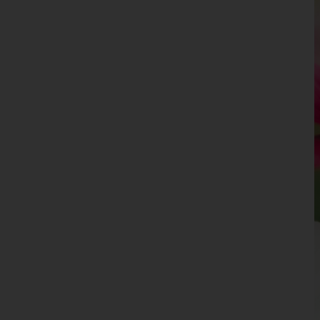
Leoben
Liezen
Murau
Murtal
Südoststeiermark
Voitsberg
Weiz
Tirol
Vorarlberg
Wien