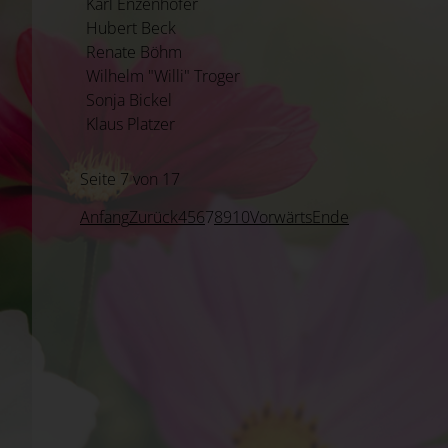
Karl Enzenhofer
Hubert Beck
Renate Böhm
Wilhelm "Willi" Troger
Sonja Bickel
Klaus Platzer
Seite 7 von 17
Anfang
Zurück
4
5
6
7
8
9
10
Vorwärts
Ende