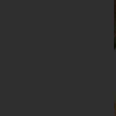
Waidhofen an der Ybbs(Stadt)
Wiener Neustadt(Land)
Wiener Neustadt(Stadt)
Zwettl
Oberösterreich
Salzburg
Steiermark
Tirol
Vorarlberg
Wien