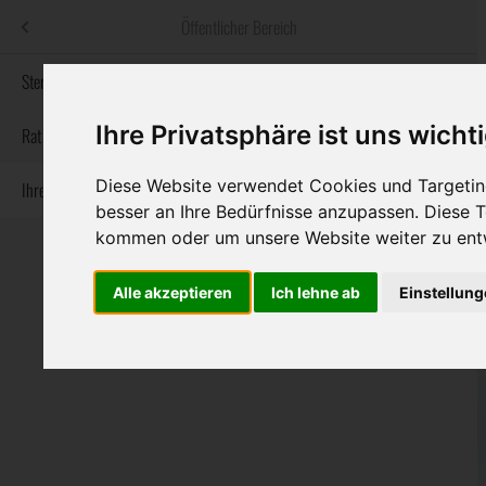
Menü
Öffentlicher Bereich
bestatter
.at
Sterbeanzeigen
Ihre Privatsphäre ist uns wicht
Informationswebsite der österreichischen Bestatter
Rat & Hilfe im Trauerfall
Diese Website verwendet Cookies und Targeting
Ihre Bestatter
Navigation
Sterbeanzeigen
Rat & Hilfe im Trauerfall
Ihre Bestatter
besser an Ihre Bedürfnisse anzupassen. Diese
überspringen
kommen oder um unsere Website weiter zu ent
Alle akzeptieren
Ich lehne ab
Einstellun
Bundesland
Burgenland