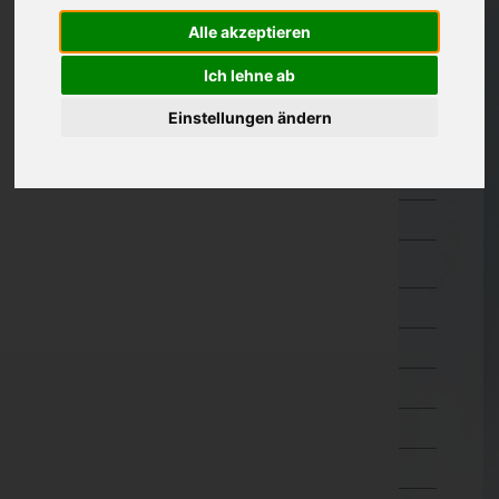
Güssing
Alle akzeptieren
Jennersdorf
Ich lehne ab
Mattersburg
Einstellungen ändern
Neusiedl am See
Oberpullendorf
Oberwart
Rust(Stadt)
Kärnten
Niederösterreich
Oberösterreich
Salzburg
Steiermark