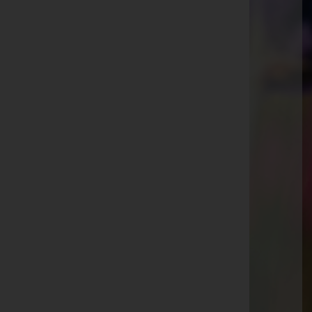
Lannach
Mühlgasse 3, Tür 2, 8502 Lannach
Deutschlandsberg
Nelkengasse 1-3, 8530 Deutschlandsberg
Graz
Kärntner Straße 225, 8053 Graz
Website:
http://pinter-bestattung.at
E-Mail:
bestattung@pinter-gmbh.at
Mobil: +436641602063
Telefon: +43316730703
Gleinstätten
Pistorf 193, 8443 Gleinstätten
Voitsberg