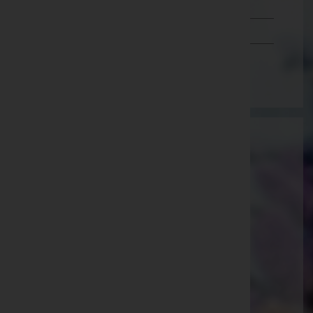
Tirol
Vorarlberg
Wien
Pinter Gesellschaft m.b.H. -
Bestattungsunternehmen
Leibnitz, Steiermark
Website:
http://pinter-bestattung.at
E-Mail:
info@pinter-bestattung.at
Stainz
An der Umfahrungsstraße 37, 8510 Stainz