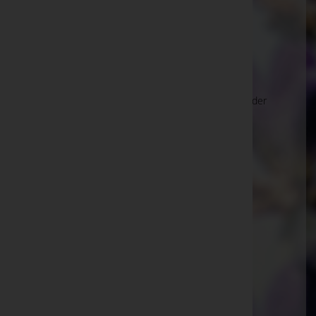
Deutschlandsberg
Bad Gams 16a, 8524 Deutschlandsberg
Freidorf an der Laßnitz
Grazerstraße 256 (Wohnhaus), 8523 Freidorf an der
Laßnitz
Schwanberg
Gressenberg 47, 8541 Schwanberg
Heuholz
Hauptstraße 82, 8502 Heuholz
Wies, Steiermark
Heckenweg 2, 8551 Wies, Steiermark