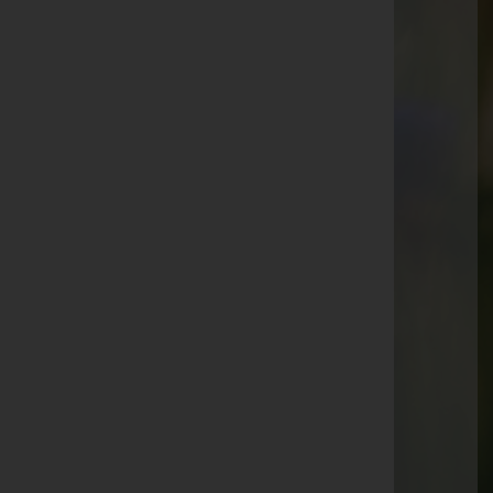
Hauptplatz 14, 8570 Voitsberg
Aktuelle Todesfälle
Peter Damjanovic
Johann Resch
Karl Lambauer
Mathilde Jammernegg
Friederike Zöhrer
Herlinde Moser
Veronika Pichler
Mathilde Müller
Anna Seewald
Herbert Kainacher