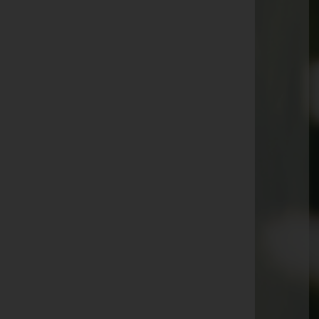
Stefan Trummer
Monika Theißl
Mag. Dr. Johann Graupp
Siegfried Puntigam
Zäzilia Sauer
Peter Tropper
Heinz Koll
Franz Poprask
Josef Zitz
Bernhard Moser
Seite 1 von 12
1
2
3
4
5
6
7
Vorwärts
Ende