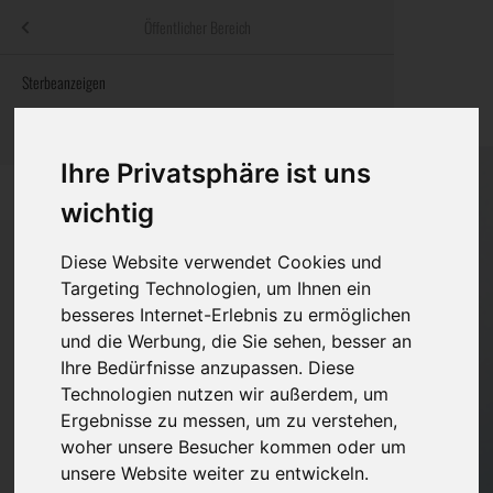
Menü
Öffentlicher Bereich
bestatter
.at
Sterbeanzeigen
Was ist zu tun
Traditionelle
Informationswebsite der österreichischen Bestatter
ch
Rat & Hilfe im Trauerfall
Bestattungsar
Alternative B
Ihre Privatsphäre ist uns
Navigation
h
Ihre Bestatter
Leistungen de
überspringen
wichtig
Kosten
Diese Website verwendet Cookies und
Targeting Technologien, um Ihnen ein
Vorsorge
besseres Internet-Erlebnis zu ermöglichen
Bundesland
und die Werbung, die Sie sehen, besser an
Ihre Bedürfnisse anzupassen. Diese
Technologien nutzen wir außerdem, um
Burgenland
Ergebnisse zu messen, um zu verstehen,
Eisenstadt-Umgebung
woher unsere Besucher kommen oder um
Eisenstadt(Stadt)
unsere Website weiter zu entwickeln.